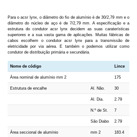
Para o acsr lynx, o diâmetro do fio de alumínio é de 30/2,79 mm e o
diâmetro do núcleo de aço é de 7/2,79 mm. A especificação e a
estrutura do condutor acsr lynx decidem as suas caraterísticas
superiores e a sua vasta gama de aplicações. Muitas fábricas de
cabos escolhem o condutor acsr lynx para a transmissão de
eletricidade por via aérea. E também o podemos utilizar como
condutor de distribuição primária e secundária.
Nome de código
Lince
Área nominal de alumínio mm 2
175
Estrutura de encalhe
Al. Não.
30
Al. Dia.
2.79
N.º de St.
7
São Diabo
2.79
Área seccional de alumínio
mm 2
183.4