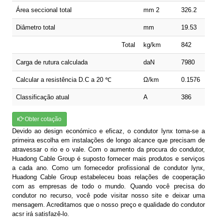
Área seccional total
mm 2
326.2
Diâmetro total
mm
19.53
Total
kg/km
842
Carga de rutura calculada
daN
7980
Calcular a resistência D.C a 20 ℃
Ω/km
0.1576
Classificação atual
A
386
Obter cotação
Devido ao design económico e eficaz, o condutor lynx torna-se a
primeira escolha em instalações de longo alcance que precisam de
atravessar o rio e o vale. Com o aumento da procura do condutor,
Huadong Cable Group é suposto fornecer mais produtos e serviços
a cada ano. Como um fornecedor profissional de condutor lynx,
Huadong Cable Group estabeleceu boas relações de cooperação
com as empresas de todo o mundo. Quando você precisa do
condutor no recurso, você pode visitar nosso site e deixar uma
mensagem. Acreditamos que o nosso preço e qualidade do condutor
acsr irá satisfazê-lo.