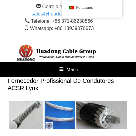
Saltar
Correio eletrónico:
Português
para
sales@huadongacsr.com
o
conteúdo
Telefone: +86 371-86230866
Whatsapp: +86 13939070673
Menu
Fornecedor Profissional De Condutores
ACSR Lynx