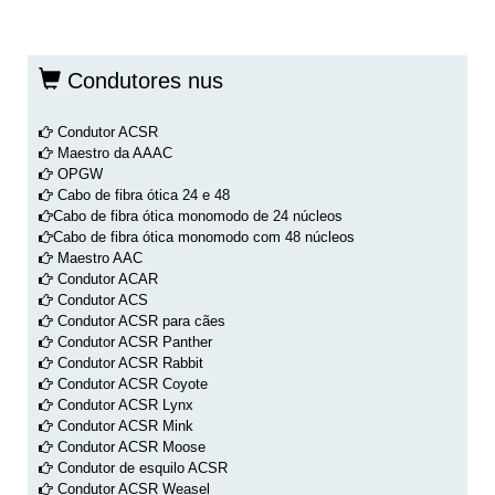
A
l
t
Condutores nus
e
r
n
Condutor ACSR
a
Maestro da AAAC
t
OPGW
i
Cabo de fibra ótica 24 e 48
v
Cabo de fibra ótica monomodo de 24 núcleos
e
Cabo de fibra ótica monomodo com 48 núcleos
:
Maestro AAC
Condutor ACAR
Condutor ACS
Condutor ACSR para cães
Condutor ACSR Panther
Condutor ACSR Rabbit
Condutor ACSR Coyote
Condutor ACSR Lynx
Condutor ACSR Mink
Condutor ACSR Moose
Condutor de esquilo ACSR
Condutor ACSR Weasel