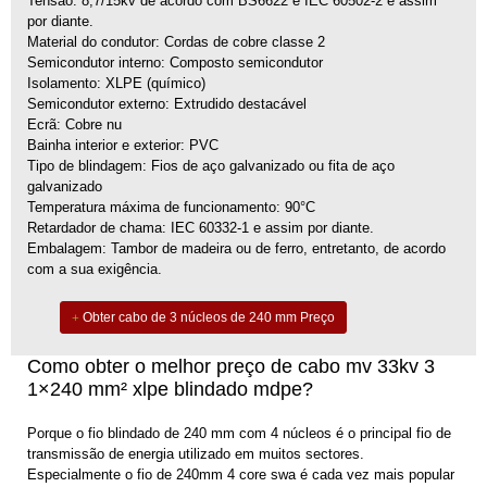
Tensão: 8,7/15kv de acordo com BS6622 e IEC 60502-2 e assim
por diante.
Material do condutor: Cordas de cobre classe 2
Semicondutor interno: Composto semicondutor
Isolamento: XLPE (químico)
Semicondutor externo: Extrudido destacável
Ecrã: Cobre nu
Bainha interior e exterior: PVC
Tipo de blindagem: Fios de aço galvanizado ou fita de aço
galvanizado
Temperatura máxima de funcionamento: 90°C
Retardador de chama: IEC 60332-1 e assim por diante.
Embalagem: Tambor de madeira ou de ferro, entretanto, de acordo
com a sua exigência.
Obter cabo de 3 núcleos de 240 mm Preço
Como obter o melhor preço de cabo mv 33kv 3
1×240 mm² xlpe blindado mdpe?
Porque o fio blindado de 240 mm com 4 núcleos é o principal fio de
transmissão de energia utilizado em muitos sectores.
Especialmente o fio de 240mm 4 core swa é cada vez mais popular