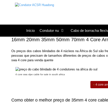
Saltar
para
o
conteúdo
Início
Condutor nu
Cabo de borracha flexív
16mm 20mm 35mm 50mm 70mm 4 Core Armour
Os preços dos cabos blindados de 4 núcleos na África do Sul são fr
pessoas que precisam de tamanhos diferentes de preços de cabo
swa 4 core para venda quente
4 core swa xlpe cable for sale in south africa
4 core ar
Como obter o melhor preço de 35mm 4 core cable p