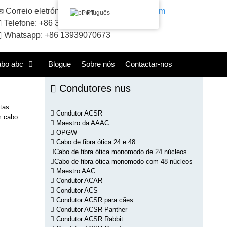
Correio eletrónico:
sales@huadongacsr.com
Português
Telefone: +86 371-86230866
Whatsapp: +86 13939070673
abo abc
Blogue
Sobre nós
Contactar-nos
Condutores nus
tas
Condutor ACSR
m cabo
Maestro da AAAC
OPGW
Cabo de fibra ótica 24 e 48
Cabo de fibra ótica monomodo de 24 núcleos
Cabo de fibra ótica monomodo com 48 núcleos
Maestro AAC
Condutor ACAR
Condutor ACS
Condutor ACSR para cães
Condutor ACSR Panther
Condutor ACSR Rabbit