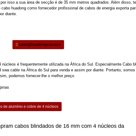
por isso a sua área de secção é de 35 mm metros quadrados. Além disso, t
o cabo huadong como fornecedor profissional de cabos de energia exporta par
or diante.
sales@huadongacsr.com
 núcleos é frequentemente utilizada na África do Sul. Especialmente
Cabo b
 swa cable na África do Sul para venda e assim por diante. Portanto, somos
Assim, podemos fornecer-lhe o melhor preço.
o de alumínio e cobre de 4 núcleos
ompram cabos blindados de 16 mm com 4 núcleos da