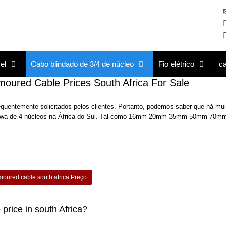
el
Cabo blindado de 3/4 de núcleo
Fio elétrico
c
ed Cable Prices South Africa For Sale
equentemente solicitados pelos clientes. Portanto, podemos saber que há mui
s swa de 4 núcleos na África do Sul. Tal como 16mm 20mm 35mm 50mm 70m
moured cable south africa Preço
rice in south Africa?