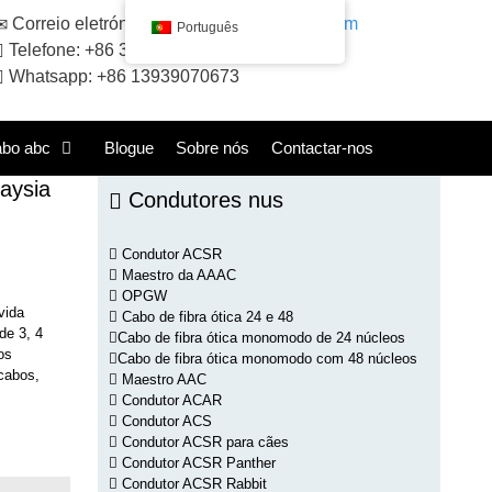
Correio eletrónico:
sales@huadongacsr.com
Português
Telefone: +86 371-86230866
Whatsapp: +86 13939070673
abo abc
Blogue
Sobre nós
Contactar-nos
aysia
Condutores nus
Condutor ACSR
Maestro da AAAC
OPGW
vida
Cabo de fibra ótica 24 e 48
de 3, 4
Cabo de fibra ótica monomodo de 24 núcleos
os
Cabo de fibra ótica monomodo com 48 núcleos
cabos,
Maestro AAC
Condutor ACAR
Condutor ACS
Condutor ACSR para cães
Condutor ACSR Panther
Condutor ACSR Rabbit