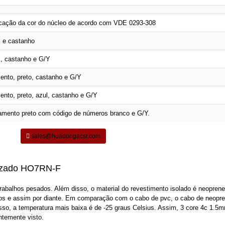
cação da cor do núcleo de acordo com VDE 0293-308
l e castanho
, castanho e G/Y
ento, preto, castanho e G/Y
ento, preto, azul, castanho e G/Y
amento preto com código de números branco e G/Y.
sales@huadongacsr.com
nizado HO7RN-F
abalhos pesados. Além disso, o material do revestimento isolado é neoprene
ficos e assim por diante. Em comparação com o cabo de pvc, o cabo de neopr
isso, a temperatura mais baixa é de -25 graus Celsius. Assim, 3 core 4c 1.5
ntemente visto.