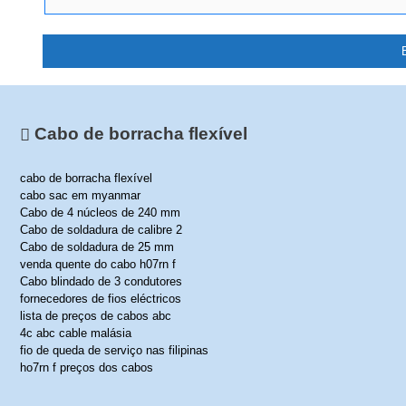
A
l
t
Cabo de borracha flexível
e
r
cabo de borracha flexível
n
cabo sac em myanmar
a
Cabo de 4 núcleos de 240 mm
t
Cabo de soldadura de calibre 2
i
Cabo de soldadura de 25 mm
v
venda quente do cabo h07rn f
e
Cabo blindado de 3 condutores
:
fornecedores de fios eléctricos
lista de preços de cabos abc
4c abc cable malásia
fio de queda de serviço nas filipinas
ho7rn f preços dos cabos