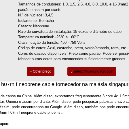
Tamanhos de condutores: 1.0, 1.5, 2.5, 4.0, 6.0, 10.0, e 16.0mm2
padrão e assim por diante.
N.º de núcleos: 3,4,5
Isolamento: Borracha
Casaco: Neoprene
Raio de curvatura de instalação: 15 vezes o diâmetro do cabo
Temperatura nominal: -25°C a +60°C
Classificação da tensão: 450 - 750 Volts
Código de cores: Azul, castanho, preto, verde/amarelo, terra, etc.
Cores do casaco disponíveis: Preto como padrão. Pode ser possí
fabricar outras cores para encomendas suficientemente grandes.
Obter preço
sales@huadongacsr.com
07rn f neoprene cable fornecedor na malásia singapu
 de cabos na China. Além disso, exportamos frequentemente 3 core 4c 1.5m
ar, Quénia e assim por diante. Além disso, pode pesquisar palavras-chave c
Assim, pode encontrar-nos no Google. Além disso, também nos pode encontr
m h07rn f neoprene cable price list.