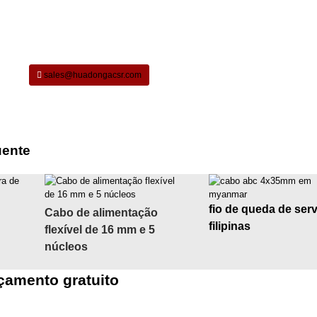
sales@huadongacsr.com
uente
fio de queda de ser
Cabo de alimentação
filipinas
flexível de 16 mm e 5
núcleos
çamento gratuito