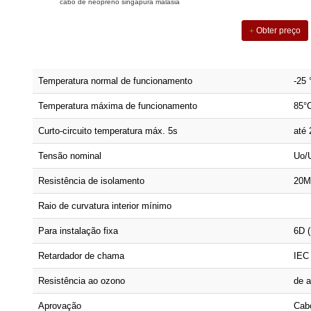
cabo de neopreno singapura malásia
Obter preço
Temperatura normal de funcionamento
-25 
Temperatura máxima de funcionamento
85°
Curto-circuito temperatura máx. 5s
até 
Tensão nominal
Uo/
Resistência de isolamento
20M
Raio de curvatura interior mínimo
Para instalação fixa
6D (
Retardador de chama
IEC
Resistência ao ozono
de 
Aprovação
Cab