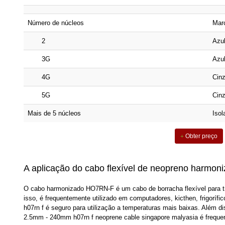
Número de núcleos
Mar
2
Azu
3G
Azul
4G
Cinz
5G
Cinz
Mais de 5 núcleos
Isol
Obter preço
A aplicação do cabo flexível de neopreno harmo
O cabo harmonizado HO7RN-F é um cabo de borracha flexível para tr
isso, é frequentemente utilizado em computadores, kicthen, frigorí
h07rn f é seguro para utilização a temperaturas mais baixas. Além d
2.5mm - 240mm h07rn f neoprene cable singapore malyasia é freque