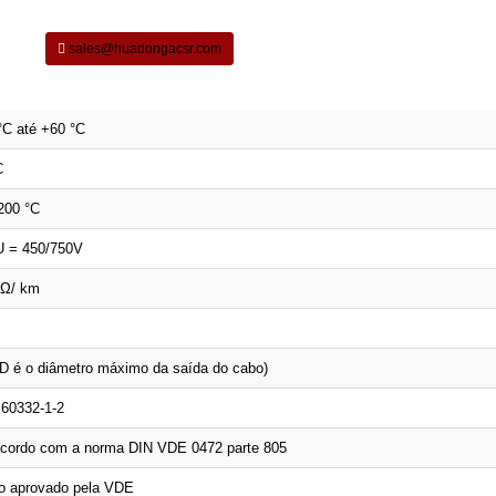
sales@huadongacsr.com
°C até +60 °C
C
200 °C
U = 450/750V
Ω/ km
D é o diâmetro máximo da saída do cabo)
 60332-1-2
acordo com a norma DIN VDE 0472 parte 805
o aprovado pela VDE