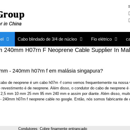
el
Cabo blindado de 3/4 de núcleo
Fio elétrico
c
40mm H07rn F Neoprene Cable Supplier In Mal
5mm - 240mm h07rn f em malásia singapura?
 cabo de neoprene é um cabo h07rn -f como vemos frequentemente na nossa 
 o revestimento é de neoprene. Além disso, o condutor do cabo de neoprene é 
 mm 2,5 mm 10 mm 25 mm 95 mm 240 mm e assim por diante. Além disso, muit
- 240mm h07rn f neoprene cable no google. Então, nós somos fabricante de 
Condutores: Cobre finamente entrançado