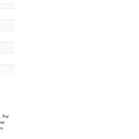
. Por
ene
mm