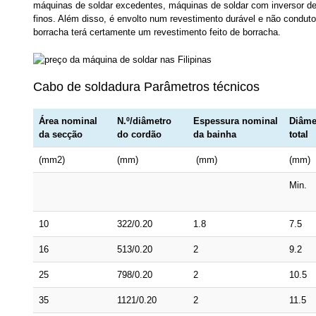
máquinas de soldar excedentes, máquinas de soldar com inversor de l
finos. Além disso, é envolto num revestimento durável e não condutor.
borracha terá certamente um revestimento feito de borracha.
Cabo de soldadura Parâmetros técnicos
Área nominal
N.º/diâmetro
Espessura nominal
Diâme
da secção
do cordão
da bainha
total
(mm2)
(mm)
(mm)
(mm)
Min.
10
322/0.20
1.8
7.5
16
513/0.20
2
9.2
25
798/0.20
2
10.5
35
1121/0.20
2
11.5