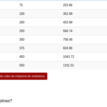
75
253.86
100
352.99
200
453.99
250
566.74
300
708.48
375
824.96
450
1043.72
550
1311.52
 do cabo da máquina de soldadura
ipinas?