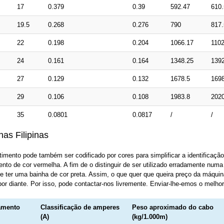
17
0.379
0.39
592.47
610.
19.5
0.268
0.276
790
817.
22
0.198
0.204
1066.17
1102
24
0.161
0.164
1348.25
139
27
0.129
0.132
1678.5
169
29
0.106
0.108
1983.8
202
35
0.0801
0.0817
/
/
as Filipinas
imento pode também ser codificado por cores para simplificar a identificação
to de cor vermelha. A fim de o distinguir de ser utilizado erradamente numa
de ter uma bainha de cor preta. Assim, o que quer que queira preço da máqui
por diante. Por isso, pode contactar-nos livremente. Enviar-lhe-emos o melhor
amento
Classificação de amperes
Peso aproximado do cabo
(A)
(kg/1.000m)