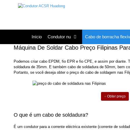
Saltar
para
o
conteúdo
Início
Condutor nu
Cabo de borracha flexív
Máquina De Soldar Cabo Preço Filipinas Pa
Podemos criar cabo EPDM, fio EPR e fio CPE, e assim por diante.
soldadura de 35mm. E também cabo de soldadura de 50mm, bem com
Portanto, se você deseja obter o preço do cabo de soldagem nas Fili
Obter preço
O que é um cabo de soldadura?
É um condutor para a corrente eléctrica existente (corrente de solda