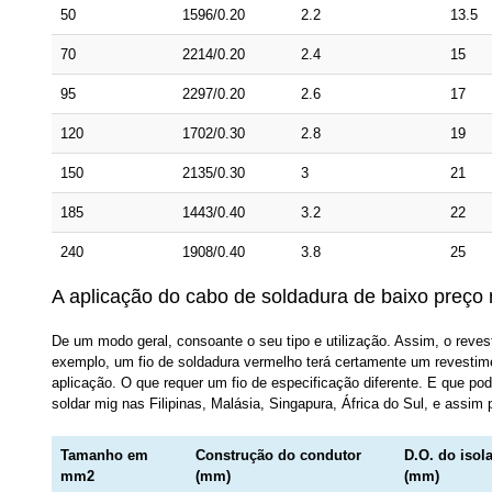
50
1596/0.20
2.2
13.5
70
2214/0.20
2.4
15
95
2297/0.20
2.6
17
120
1702/0.30
2.8
19
150
2135/0.30
3
21
185
1443/0.40
3.2
22
240
1908/0.40
3.8
25
A aplicação do cabo de soldadura de baixo preço n
De um modo geral, consoante o seu tipo e utilização. Assim, o revest
exemplo, um fio de soldadura vermelho terá certamente um revestimen
aplicação. O que requer um fio de especificação diferente. E que po
soldar mig nas Filipinas, Malásia, Singapura, África do Sul, e assim 
Tamanho em
Construção do condutor
D.O. do isol
mm2
(mm)
(mm)