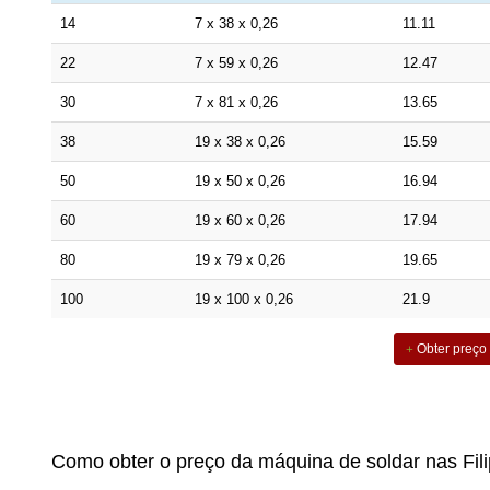
14
7 x 38 x 0,26
11.11
22
7 x 59 x 0,26
12.47
30
7 x 81 x 0,26
13.65
38
19 x 38 x 0,26
15.59
50
19 x 50 x 0,26
16.94
60
19 x 60 x 0,26
17.94
80
19 x 79 x 0,26
19.65
100
19 x 100 x 0,26
21.9
Obter preço
Como obter o preço da máquina de soldar nas Fil