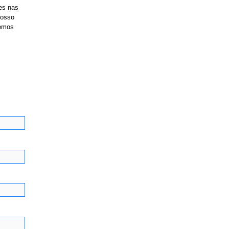
es nas
nosso
temos