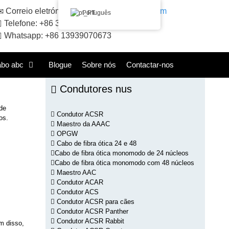
Correio eletrónico:
sales@huadongacsr.com
Português
Telefone: +86 371-86230866
Whatsapp: +86 13939070673
abo abc
Blogue
Sobre nós
Contactar-nos
Condutores nus
de
Condutor ACSR
os.
Maestro da AAAC
OPGW
Cabo de fibra ótica 24 e 48
Cabo de fibra ótica monomodo de 24 núcleos
Cabo de fibra ótica monomodo com 48 núcleos
Maestro AAC
Condutor ACAR
Condutor ACS
Condutor ACSR para cães
Condutor ACSR Panther
Condutor ACSR Rabbit
m disso,