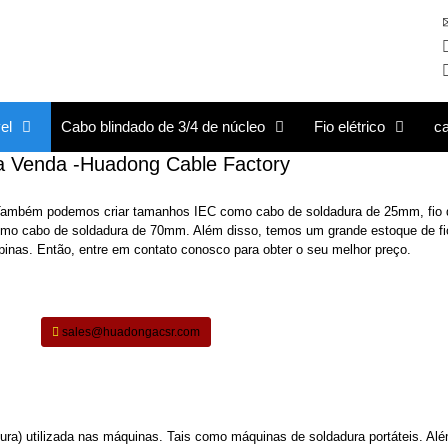
el
Cabo blindado de 3/4 de núcleo
Fio elétrico
c
ra Venda -Huadong Cable Factory
 Também podemos criar tamanhos IEC como cabo de soldadura de 25mm, fio 
o cabo de soldadura de 70mm. Além disso, temos um grande estoque de fi
pinas. Então, entre em contato conosco para obter o seu melhor preço.
sales@huadongacsr.com
dura) utilizada nas máquinas. Tais como máquinas de soldadura portáteis. Alé