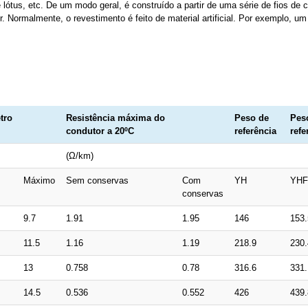
ótus, etc. De um modo geral, é construído a partir de uma série de fios de 
 Normalmente, o revestimento é feito de material artificial. Por exemplo, um 
tro
Resistência máxima do
Peso de
Pes
condutor a 20ºC
referência
refe
(Ω/km)
Máximo
Sem conservas
Com
YH
YHF
conservas
9.7
1.91
1.95
146
153.
11.5
1.16
1.19
218.9
230.
13
0.758
0.78
316.6
331.
14.5
0.536
0.552
426
439.