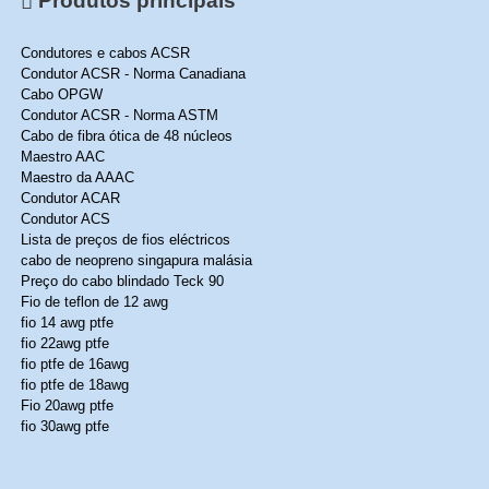
Produtos principais
Condutores e cabos ACSR
Condutor ACSR - Norma Canadiana
Cabo OPGW
Condutor ACSR - Norma ASTM
Cabo de fibra ótica de 48 núcleos
Maestro AAC
Maestro da AAAC
Condutor ACAR
Condutor ACS
Lista de preços de fios eléctricos
cabo de neopreno singapura malásia
Preço do cabo blindado Teck 90
Fio de teflon de 12 awg
fio 14 awg ptfe
fio 22awg ptfe
fio ptfe de 16awg
fio ptfe de 18awg
Fio 20awg ptfe
fio 30awg ptfe