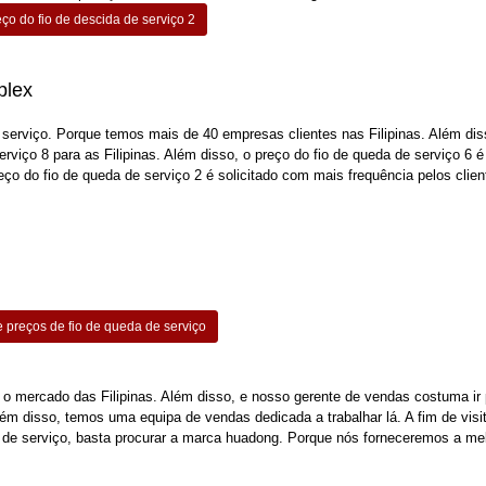
ço do fio de descida de serviço 2
plex
serviço. Porque temos mais de 40 empresas clientes nas Filipinas. Além dis
viço 8 para as Filipinas. Além disso, o preço do fio de queda de serviço 6 é
o do fio de queda de serviço 2 é solicitado com mais frequência pelos clien
e preços de fio de queda de serviço
 o mercado das Filipinas. Além disso, e nosso gerente de vendas costuma ir 
Além disso, temos uma equipa de vendas dedicada a trabalhar lá. A fim de visi
a de serviço, basta procurar a marca huadong. Porque nós forneceremos a mel