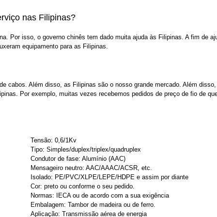
rviço nas Filipinas?
 Por isso, o governo chinês tem dado muita ajuda às Filipinas. A fim de aj
rouxeram equipamento para as Filipinas.
 de cabos. Além disso, as Filipinas são o nosso grande mercado. Além disso,
lipinas. Por exemplo, muitas vezes recebemos pedidos de preço de fio de qu
Tensão: 0,6/1Kv
Tipo: Simples/duplex/triplex/quadruplex
Condutor de fase: Alumínio (AAC)
Mensageiro neutro: AAC/AAAC/ACSR, etc.
Isolado: PE/PVC/XLPE/LEPE/HDPE e assim por diante
Cor: preto ou conforme o seu pedido.
Normas: IECA ou de acordo com a sua exigência
Embalagem: Tambor de madeira ou de ferro.
Aplicação: Transmissão aérea de energia