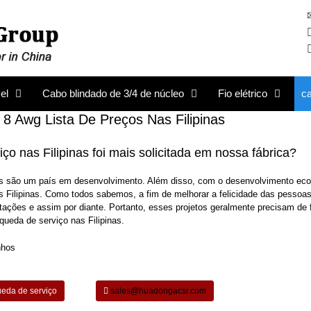
el
Cabo blindado de 3/4 de núcleo
Fio elétrico
c
 Awg Lista De Preços Nas Filipinas
iço nas Filipinas foi mais solicitada em nossa fábrica?
inas são um país em desenvolvimento. Além disso, com o desenvolvimento ec
s Filipinas. Como todos sabemos, a fim de melhorar a felicidade das pessoas
estações e assim por diante. Portanto, esses projetos geralmente precisam de 
queda de serviço nas Filipinas.
queda de serviço
sales@huadongacsr.com