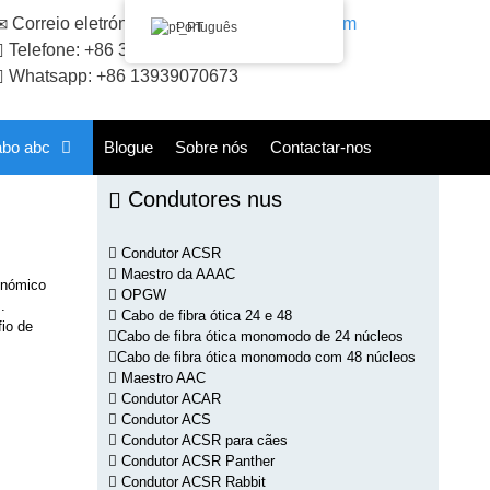
Correio eletrónico:
sales@huadongacsr.com
Português
Telefone: +86 371-86230866
Whatsapp: +86 13939070673
abo abc
Blogue
Sobre nós
Contactar-nos
Condutores nus
Condutor ACSR
Maestro da AAAC
onómico
OPGW
.
Cabo de fibra ótica 24 e 48
fio de
Cabo de fibra ótica monomodo de 24 núcleos
Cabo de fibra ótica monomodo com 48 núcleos
Maestro AAC
Condutor ACAR
Condutor ACS
Condutor ACSR para cães
Condutor ACSR Panther
Condutor ACSR Rabbit