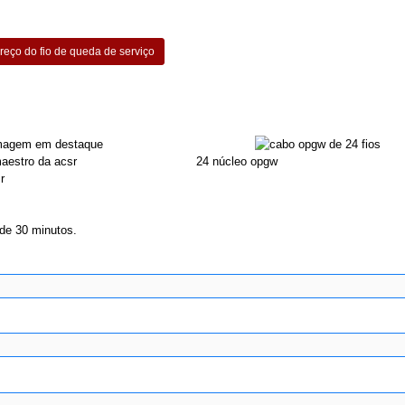
reço do fio de queda de serviço
24 núcleo opgw
r
de 30 minutos.