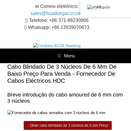
Saltar
Correio eletrónico:
Português
para
sales@huadongacsr.com
o
conteúdo
Telefone: +86 371-86230866
Whatsapp: +86 13939070673
Menu
Cabo Blindado De 3 Núcleos De 6 Mm De
Baixo Preço Para Venda - Fornecedor De
Cabos Eléctricos HDC
Breve introdução do cabo amoured de 6 mm com
3 núcleos
Obter cabo blindado de 3 núcleos de 6 mm Preço