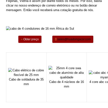
Filipinas, Vietnã e assim por diante todos os meses. Por isso, basta
clicar no nosso endereço de correio eletrónico ou no botão deixar
mensagem. Então você receberá uma cotação gratuita de nós.
Obter preço
sales@huadongacsr.com
Cabo de soldadura de 35
Cabo de 4 núcleos de 16
4 core abc c
mm
mm