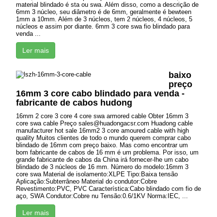
material blindado é sta ou swa. Além disso, como a descrição de
6mm 3 núcleo, seu diâmetro é de 6mm, geralmente é bewteen
1mm a 10mm. Além de 3 núcleos, tem 2 núcleos, 4 núcleos, 5
núcleos e assim por diante. 6mm 3 core swa fio blindado para
venda ...
Ler mais
baixo
preço
16mm 3 core cabo blindado para venda -
fabricante de cabos hudong
16mm 2 core 3 core 4 core swa armored cable Obter 16mm 3
core swa cable Preço sales@huadongacsr.com Huadong cable
manufacturer hot sale 16mm2 3 core amoured cable with high
quality Muitos clientes de todo o mundo querem comprar cabo
blindado de 16mm com preço baixo. Mas como encontrar um
bom fabricante de cabos de 16 mm é um problema. Por isso, um
grande fabricante de cabos da China irá fornecer-lhe um cabo
blindado de 3 núcleos de 16 mm. Número do modelo:16mm 3
core swa Material de isolamento:XLPE Tipo:Baixa tensão
Aplicação:Subterrâneo Material do condutor:Cobre
Revestimento:PVC, PVC Característica:Cabo blindado com fio de
aço, SWA Condutor:Cobre nu Tensão:0.6/1KV Norma:IEC, ...
Ler mais