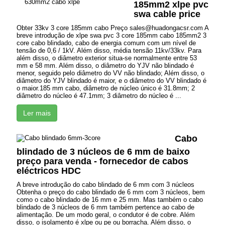
185mm2 xlpe pvc
swa cable price
Obter 33kv 3 core 185mm cabo Preço sales@huadongacsr.com A
breve introdução de xlpe swa pvc 3 core 185mm cabo 185mm2 3
core cabo blindado, cabo de energia comum com um nível de
tensão de 0,6 / 1kV. Além disso, média tensão 11kv/33kv. Para
além disso, o diâmetro exterior situa-se normalmente entre 53
mm e 58 mm. Além disso, o diâmetro do YJV não blindado é
menor, seguido pelo diâmetro do VV não blindado; Além disso, o
diâmetro do YJV blindado é maior, e o diâmetro do VV blindado é
o maior.185 mm cabo, diâmetro de núcleo único é 31.8mm; 2
diâmetro do núcleo é 47.1mm; 3 diâmetro do núcleo é ...
Ler mais
Cabo
blindado de 3 núcleos de 6 mm de baixo
preço para venda - fornecedor de cabos
eléctricos HDC
A breve introdução do cabo blindado de 6 mm com 3 núcleos
Obtenha o preço do cabo blindado de 6 mm com 3 núcleos, bem
como o cabo blindado de 16 mm e 25 mm. Mas também o cabo
blindado de 3 núcleos de 6 mm também pertence ao cabo de
alimentação. De um modo geral, o condutor é de cobre. Além
disso, o isolamento é xlpe ou pe ou borracha. Além disso, o