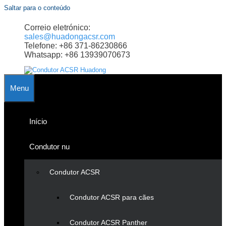
Saltar para o conteúdo
Correio eletrónico:
sales@huadongacsr.com
Telefone: +86 371-86230866
Whatsapp: +86 13939070673
Menu
Início
Condutor nu
Condutor ACSR
Condutor ACSR para cães
Condutor ACSR Panther