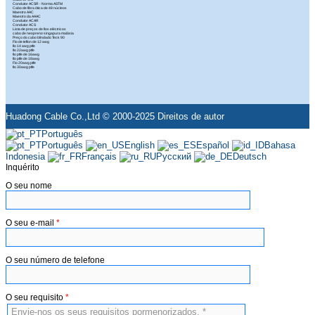
Condutor ACSR - Norma ASTM
Cabo de fibra ótica de 48 núcleos
Maestro AAC
Maestro da AAAC
Condutor ACAR
Condutor ACS
Lista de preços de fios eléctricos
cabo de neopreno singapura malásia
Preço do cabo blindado Teck 90
Fio de teflon de 12 awg
fio 14 awg ptfe
fio 22awg ptfe
fio ptfe de 16awg
fio ptfe de 18awg
Fio 20awg ptfe
fio 30awg ptfe
Huadong Cable Co.,Ltd © 2000-2025 Direitos de autor
Português
Português
English
Español
Bahasa
Indonesia
Français
Русский
Deutsch
Inquérito
O seu nome
O seu e-mail
*
O seu número de telefone
O seu requisito
*