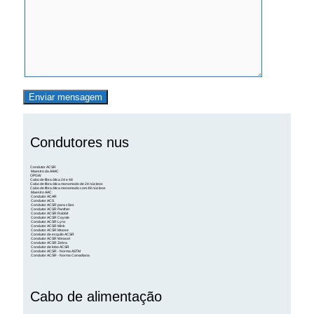
Condutores nus
Condutor ACSR
Maestro da AAAC
OPGW
Cabo de fibra ótica 24 e 48
Cabo de fibra ótica monomodo de 24 núcleos
Cabo de fibra ótica monomodo com 48 núcleos
Maestro AAC
Condutor ACAR
Condutor ACS
Condutor ACSR para cães
Condutor ACSR Panther
Condutor ACSR Rabbit
Condutor ACSR Coyote
Condutor ACSR Lynx
Condutor ACSR Mink
Condutor ACSR Moose
Condutor de esquilo ACSR
Condutor ACSR Weasel
Condutor ACSR Zebra
Condutor de lobo ACSR
Condutor ACSR - Norma ASTM
Condutor ACSR - Norma Canadiana
Cabo de alimentação