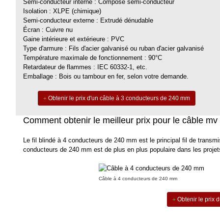
Semi-conducteur interne : Composé semi-conducteur
Isolation : XLPE (chimique)
Semi-conducteur externe : Extrudé dénudable
Écran : Cuivre nu
Gaine intérieure et extérieure : PVC
Type d'armure : Fils d'acier galvanisé ou ruban d'acier galvanisé
Température maximale de fonctionnement : 90°C
Retardateur de flammes : IEC 60332-1, etc.
Emballage : Bois ou tambour en fer, selon votre demande.
Obtenir le prix d'un câble à 3 conducteurs de 240 mm
Comment obtenir le meilleur prix pour le câble 
Le fil blindé à 4 conducteurs de 240 mm est le principal fil de transmis
conducteurs de 240 mm est de plus en plus populaire dans les projet
Câble à 4 conducteurs de 240 mm
Obtenir le prix 