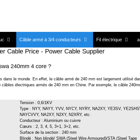
uc
Câble armé à 3/4 conducteurs
Fil électrique
a
 Cable Price - Power Cable Supplier
e swa 240mm 4 core ?
 dans le monde. En effet, le câble armé de 240 mm est largement utilisé dan
 de câbles électriques armés de 240 mm en Chine. Par exemple, le câble 240
Tension : 0,6/1KV
Type : NYY, NAYY, YVV, NYCY, NYRY, NA2XY, YE3SV, YE2SHS
NAYCVVY, NA2XY, N2XY, N2XRY, etc.
Conducteur : Aluminium ou cuivre
Cœurs : 2, 3, 4, 5, 3+1, 3+2, etc.
Surface de la section : 240 mm
Blindé : Non blindé/ SWA (Steel Wire Armoured)/STA (Steel Tape