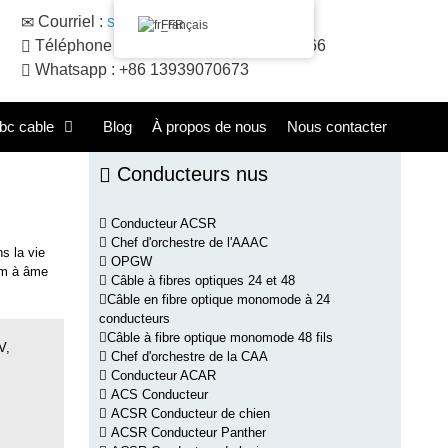
Courriel :
sales@huadongacsr.com
Français
Téléphone : +86 371- +86 371-86230866
Whatsapp : +86 13939070673
bc cable
Blog
À propos de nous
Nous contacter
Conducteurs nus
Conducteur ACSR
Chef d'orchestre de l'AAAC
s la vie
OPGW
mm à âme
Câble à fibres optiques 24 et 48
Câble en fibre optique monomode à 24
conducteurs
Câble à fibre optique monomode 48 fils
V,
Chef d'orchestre de la CAA
Conducteur ACAR
ACS Conducteur
ACSR Conducteur de chien
ACSR Conducteur Panther