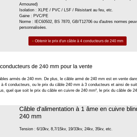
Armoured)
Isolation : XLPE / PVC / LSF / Résistant au feu, etc.
Gaine : PVC/PE
Norme : IEC60502, BS 7870, GB/T12706 ou d'autres normes peuve
personnalisées.
Obtenir le prix d'un câble à 4 conducteurs de 240 mm
4 conducteurs de 240 mm pour la vente
 câbles armés de 240 mm. De plus, le câble armé de 240 mm est en vente dans
 à 4 conducteurs, ou le prix du câble 240 mm à 3 conducteurs et ainsi de sui
s, quel que soit le prix du câble en cuivre de 240 mm², le prix du câble de 
Câble d'alimentation à 1 âme en cuivre bli
240 mm
Tension : 6/10kv, 8,7/15kv, 19/33kv, 24kv, 35kv, etc.