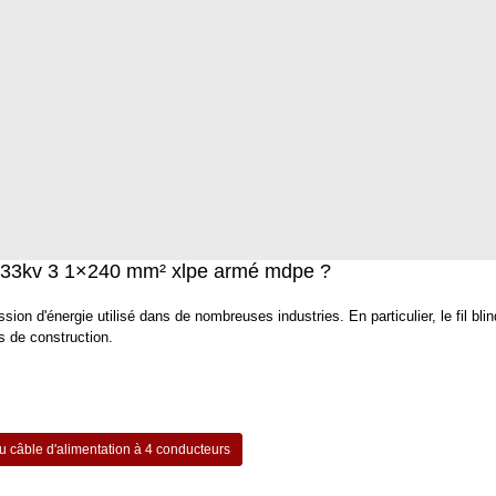
mv 33kv 3 1×240 mm² xlpe armé mdpe ?
sion d'énergie utilisé dans de nombreuses industries. En particulier, le fil bli
s de construction.
du câble d'alimentation à 4 conducteurs