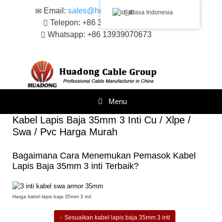
Loncat
Email:
sales@huadongacsr.com
Bahasa Indonesia
ke
Telepon: +86 371-86230866
konten
Whatsapp: +86 13939070673
Menu
Kabel Lapis Baja 35mm 3 Inti Cu / Xlpe /
Swa / Pvc Harga Murah
Bagaimana Cara Menemukan Pemasok Kabel
Lapis Baja 35mm 3 inti Terbaik?
Harga kabel lapis baja 35mm 3 inti
Sesuaikan kabel lapis baja 35mm 3 inti