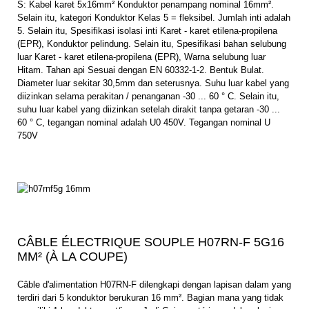
S: Kabel karet 5x16mm² Konduktor penampang nominal 16mm².
Selain itu, kategori Konduktor Kelas 5 = fleksibel. Jumlah inti adalah
5. Selain itu, Spesifikasi isolasi inti Karet - karet etilena-propilena
(EPR), Konduktor pelindung. Selain itu, Spesifikasi bahan selubung
luar Karet - karet etilena-propilena (EPR), Warna selubung luar
Hitam. Tahan api Sesuai dengan EN 60332-1-2. Bentuk Bulat.
Diameter luar sekitar 30,5mm dan seterusnya. Suhu luar kabel yang
diizinkan selama perakitan / penanganan -30 ... 60 ° C. Selain itu,
suhu luar kabel yang diizinkan setelah dirakit tanpa getaran -30 ...
60 ° C, tegangan nominal adalah U0 450V. Tegangan nominal U
750V
CÂBLE ÉLECTRIQUE SOUPLE H07RN-F 5G16
MM² (À LA COUPE)
Câble d'alimentation H07RN-F dilengkapi dengan lapisan dalam yang
terdiri dari 5 konduktor berukuran 16 mm². Bagian mana yang tidak