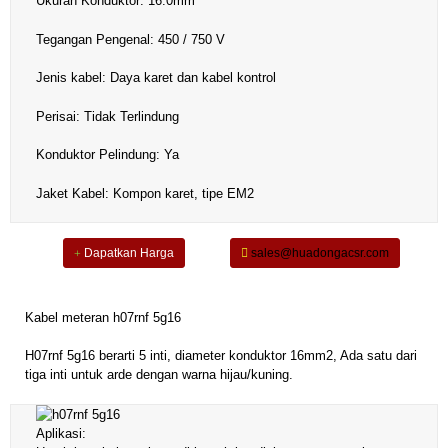
Ukuran Konduktor: 16.0mm²
Tegangan Pengenal: 450 / 750 V
Jenis kabel: Daya karet dan kabel kontrol
Perisai: Tidak Terlindung
Konduktor Pelindung: Ya
Jaket Kabel: Kompon karet, tipe EM2
Dapatkan Harga
sales@huadongacsr.com
Kabel meteran h07rnf 5g16
H07rnf 5g16 berarti 5 inti, diameter konduktor 16mm2, Ada satu dari
tiga inti untuk arde dengan warna hijau/kuning.
Aplikasi: