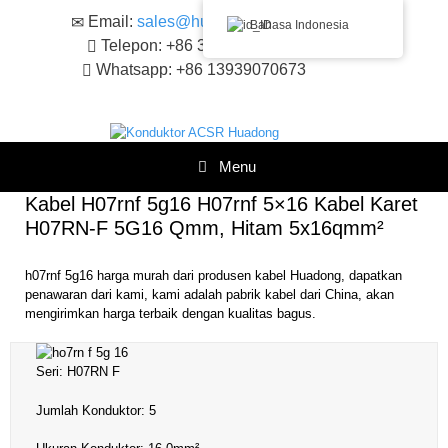
Loncat
Email:
sales@huadongacsr.com
Bahasa Indonesia
ke
Telepon: +86 371-86230866
konten
Whatsapp: +86 13939070673
Menu
Kabel H07rnf 5g16 H07rnf 5×16 Kabel Karet
H07RN-F 5G16 Qmm, Hitam 5x16qmm²
h07rnf 5g16 harga murah dari produsen kabel Huadong, dapatkan
penawaran dari kami, kami adalah pabrik kabel dari China, akan
mengirimkan harga terbaik dengan kualitas bagus.
Seri: H07RN F
Jumlah Konduktor: 5