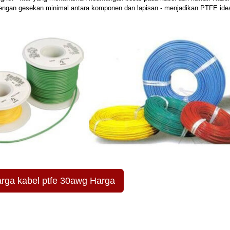
dengan gesekan minimal antara komponen dan lapisan - menjadikan PTFE idea
rga kabel ptfe 30awg Harga