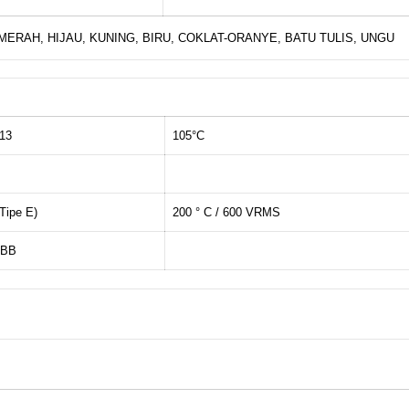
 MERAH, HIJAU, KUNING, BIRU, COKLAT-ORANYE, BATU TULIS, UNGU
13
105°C
Tipe E)
200 ° C / 600 V
RMS
BBB