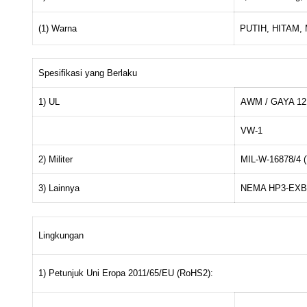
(1) Warna
PUTIH, HITAM,
Spesifikasi yang Berlaku
1) UL
AWM / GAYA 12
VW-1
2) Militer
MIL-W-16878/4 (
3) Lainnya
NEMA HP3-EX
Lingkungan
1) Petunjuk Uni Eropa 2011/65/EU (RoHS2):