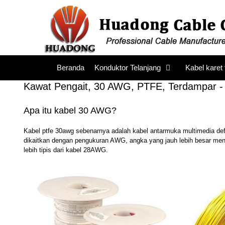
Loncat
ke
konten
Beranda
Konduktor Telanjang
Kabel karet 
Kawat Pengait, 30 AWG, PTFE, Terdampar -
Apa itu kabel 30 AWG?
Kabel ptfe 30awg sebenarnya adalah kabel antarmuka multimedia defi
dikaitkan dengan pengukuran AWG, angka yang jauh lebih besar menun
lebih tipis dari kabel 28AWG.