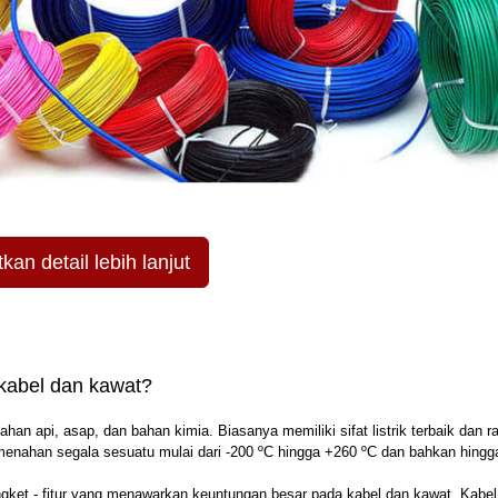
an detail lebih lanjut
kabel dan kawat?
n api, asap, dan bahan kimia. Biasanya memiliki sifat listrik terbaik dan r
menahan segala sesuatu mulai dari -200 ºC hingga +260 ºC dan bahkan hing
ngket - fitur yang menawarkan keuntungan besar pada kabel dan kawat. Kabel