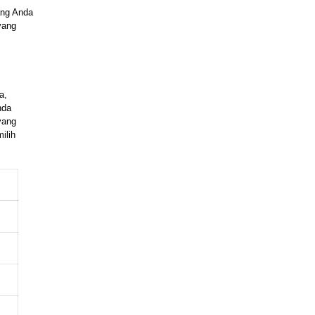
ang Anda
yang
a,
nda
yang
ilih