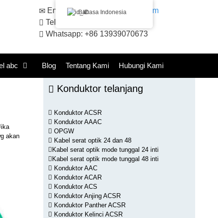
Email:
sales@huadongacsr.com
Bahasa Indonesia
Telepon: +86 371-86230866
Whatsapp: +86 13939070673
el abc
Blog
Tentang Kami
Hubungi Kami
Konduktor telanjang
Konduktor ACSR
Konduktor AAAC
Jika
OPGW
wg akan
Kabel serat optik 24 dan 48
Kabel serat optik mode tunggal 24 inti
Kabel serat optik mode tunggal 48 inti
Konduktor AAC
Konduktor ACAR
Konduktor ACS
Konduktor Anjing ACSR
Konduktor Panther ACSR
Konduktor Kelinci ACSR