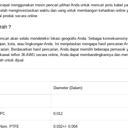
epat menggunakan mesin pencari pilihan Anda untuk mencari jenis kabel y
 telah menginvestasikan waktu dan uang untuk membangun kehadiran online 
l produk secara online.
urah？
encari akan selalu mendeteksi lokasi geografis Anda. Sebagai konsekuensiny
an, kota, atau lingkungan Anda. Ini menjelaskan mengapa hasil pencarian A
carian. Berdasarkan hasil pencarian, Anda dapat memilih beberapa pemasok 
kawat teflon 36 AWG secara online, Anda dapat membandingkannya dan mem
h untuk dijual.
Diameter (Dalam)
SPC
0.012
, Nom. PTFE
0.032+/- 0.004