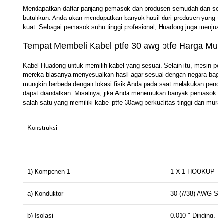
Mendapatkan daftar panjang pemasok dan produsen semudah dan sec
butuhkan. Anda akan mendapatkan banyak hasil dari produsen yang
kuat. Sebagai pemasok suhu tinggi profesional, Huadong juga menjua
Tempat Membeli Kabel ptfe 30 awg ptfe Harga M
Kabel Huadong untuk memilih kabel yang sesuai. Selain itu, mesin p
mereka biasanya menyesuaikan hasil agar sesuai dengan negara bagi
mungkin berbeda dengan lokasi fisik Anda pada saat melakukan pen
dapat diandalkan. Misalnya, jika Anda menemukan banyak pemasok 
salah satu yang memiliki kabel ptfe 30awg berkualitas tinggi dan mura
Konstruksi
1) Komponen 1
1 X 1 HOOKUP
a) Konduktor
30 (7/38) AWG 
b) Isolasi
0,010 ″ Dinding