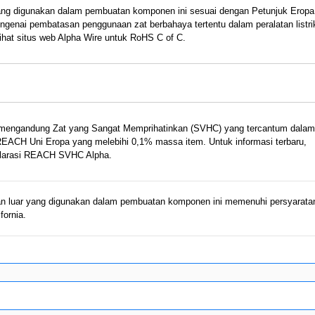
ng digunakan dalam pembuatan komponen ini sesuai dengan Petunjuk Eropa
ngenai pembatasan penggunaan zat berbahaya tertentu dalam peralatan listri
Lihat situs web Alpha Wire untuk RoHS C of C.
k mengandung Zat yang Sangat Memprihatinkan (SVHC) yang tercantum dalam
 REACH Uni Eropa yang melebihi 0,1% massa item. Untuk informasi terbaru,
eklarasi REACH SVHC Alpha.
 luar yang digunakan dalam pembuatan komponen ini memenuhi persyarata
fornia.