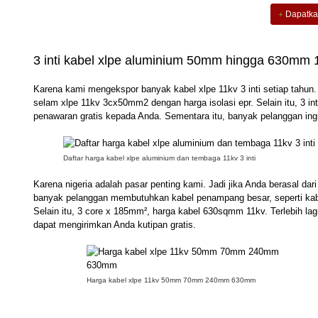
Dapatkan
3 inti kabel xlpe aluminium 50mm hingga 630mm 1
Karena kami mengekspor banyak kabel xlpe 11kv 3 inti setiap tahun
selam xlpe 11kv 3cx50mm2 dengan harga isolasi epr. Selain itu, 3 
penawaran gratis kepada Anda. Sementara itu, banyak pelanggan ingi
Daftar harga kabel xlpe aluminium dan tembaga 11kv 3 inti
Karena nigeria adalah pasar penting kami. Jadi jika Anda berasal dari 
banyak pelanggan membutuhkan kabel penampang besar, seperti ka
Selain itu, 3 core x 185mm², harga kabel 630sqmm 11kv. Terlebih la
dapat mengirimkan Anda kutipan gratis.
Harga kabel xlpe 11kv 50mm 70mm 240mm 630mm