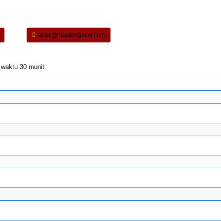
sales@huadongacsr.com
 waktu 30 munit.