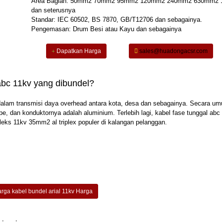
Area Bagian: 50mm2 70mm2 95mm2 120mm2 240mm2 630mm2
dan seterusnya
Standar: IEC 60502, BS 7870, GB/T12706 dan sebagainya.
Pengemasan: Drum Besi atau Kayu dan sebagainya
Dapatkan Harga
sales@huadongacsr.com
abc 11kv yang dibundel?
alam transmisi daya overhead antara kota, desa dan sebagainya. Secara u
pe, dan konduktornya adalah aluminium. Terlebih lagi, kabel fase tunggal abc
leks 11kv 35mm2 al triplex populer di kalangan pelanggan.
rga kabel bundel arial 11kv Harga