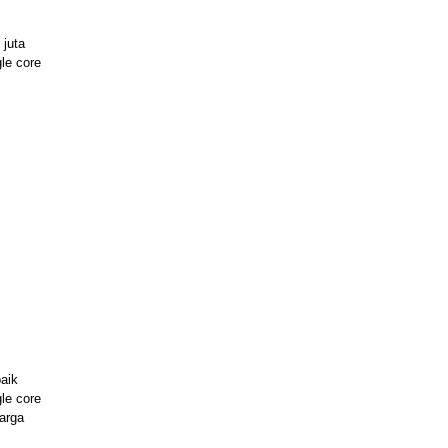
 juta
gle core
baik
gle core
harga