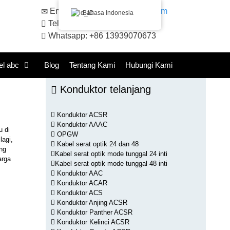
Email:
sales@huadongacsr.com
Bahasa Indonesia
Telepon: +86 371-86230866
Whatsapp: +86 13939070673
el abc
Blog
Tentang Kami
Hubungi Kami
Konduktor telanjang
Konduktor ACSR
Konduktor AAAC
u di
OPGW
lagi,
Kabel serat optik 24 dan 48
ing
Kabel serat optik mode tunggal 24 inti
arga
Kabel serat optik mode tunggal 48 inti
Konduktor AAC
Konduktor ACAR
Konduktor ACS
Konduktor Anjing ACSR
Konduktor Panther ACSR
Konduktor Kelinci ACSR