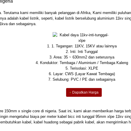
igeria
. Terutama kami memiliki banyak pelanggan di Afrika, Kami memiliki puluhan
a adalah kabel listrik, seperti, kabel listrik berselubung aluminium 11kv sin
1kva dan sebagainya.
1. 1. Tegangan: 11KV, 15KV atau lainnya
2. Inti: Inti Tunggal
3. Area: 35 ~ 630mm2 dan seterusnya
4. Konduktor: Tembaga / Aluminium / Tembaga Kaleng
5. Terisolasi: XLPE
6. Layar: CWS (Layar Kawat Tembaga)
7. Selubung: PVC / PE dan sebagainya
Dapatkan Harga
ore 150mm x single core di nigeria. Saat ini, kami akan memberikan harga ter
el ingin mengetahui biaya per meter kabel bicc inti tunggal 95mm xlpe 11kv sin
g membutuhkan kabel, kabel huadong sebagai pabrik kabel, akan mengirimkan 