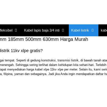
fleksibel
Kabel lapis baja 3/4 inti
Kabel listrik
kab
m 95mm 185mm 500mm 630mm Harga Murah
trik 11kv xlpe gratis?
tempat. Seperti di gedung konstruksi, transmisi listrik, di bawah tanah ata
menengah. Sehingga sering terlihat dalam kehidupan kita sehari-hari. Terlebih 
apat menyediakan harga kabel xlpe 11kv xlpe per meter. Selain itu, kami ser
a, filipina, yaman dan sebagainya. Jadi jika Anda ingin mendapatkan daftar h