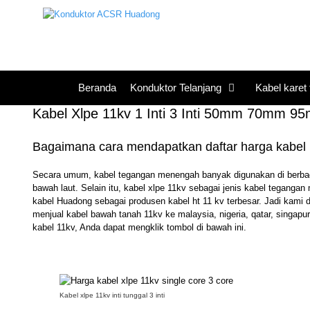
Loncat
ke
konten
Beranda
Konduktor Telanjang
Kabel karet 
Kabel Xlpe 11kv 1 Inti 3 Inti 50mm 70m
Bagaimana cara mendapatkan daftar harga kabel lis
Secara umum, kabel tegangan menengah banyak digunakan di berbagai 
bawah laut. Selain itu, kabel xlpe 11kv sebagai jenis kabel tegangan 
kabel Huadong sebagai produsen kabel ht 11 kv terbesar. Jadi kami d
menjual kabel bawah tanah 11kv ke malaysia, nigeria, qatar, singapur
kabel 11kv, Anda dapat mengklik tombol di bawah ini.
Kabel xlpe 11kv inti tunggal 3 inti