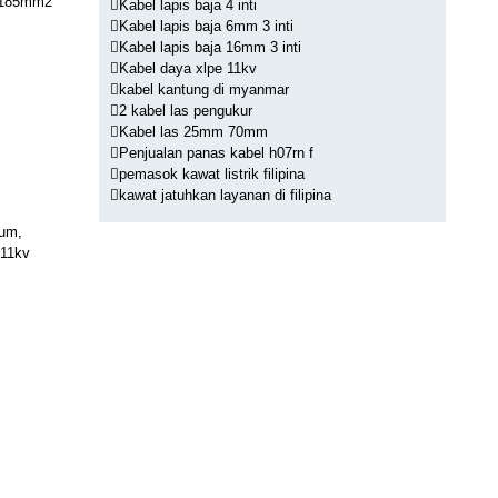
 185mm2
Kabel lapis baja 4 inti
Kabel lapis baja 6mm 3 inti
Kabel lapis baja 16mm 3 inti
Kabel daya xlpe 11kv
kabel kantung di myanmar
2 kabel las pengukur
Kabel las 25mm 70mm
Penjualan panas kabel h07rn f
pemasok kawat listrik filipina
kawat jatuhkan layanan di filipina
mum,
 11kv