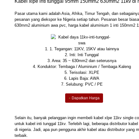
Kabel xlpe inti tunggal 95mm 150mm2 630mm2 11kv di n
Pasar utama kami adalah Asia, Afrika, Timur Tengah, dan sebagainya
pesanan yang diekspor ke Nigeria setiap tahun. Pesanan besar biasany
630mm2 aluminium awa pvc, harga kabel aluminium 1 inti 150mm2 1
1. 1. Tegangan: 11KV, 15KV atau lainnya
2. Inti: Inti Tunggal
3. Area: 35 ~ 630mm2 dan seterusnya
4. Konduktor: Tembaga / Aluminium / Tembaga Kaleng
5. Terisolasi: XLPE
6. Lapis Baja: AWA
7. Selubung: PVC / PE
Dapatkan Harga
Selain itu, banyak pelanggan ingin membeli kabel xlpe 11kv single c
untuk kabel inti tunggal 11kv. Terlebih lagi, beberapa distributor kab
di nigeria. Jadi, apa pun pengguna akhir kabel atau distributor yan
terbaik.