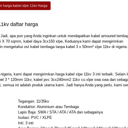
 harga kabel xlpe 11kv Harga
1kv daftar harga
. Jadi, apa pun yang Anda inginkan untuk mendapatkan kabel amoured temba
inti X 70 sqmm, kabel daya 3cx150 xlpe, Keduanya kami dapat mengirimkan
n mengetahui ost kabel tembaga tanpa kabel 3 x 50mm² xlpe 11kv di nigeria.
nigeria, kami dapat mengirimkan harga kabel xlpe 11kv 3 inti terbaik. Selain i
bel 3 * 120mm 11kv, kabel pvc 3cx240mm2 11kv cu xlpe swa swa dan sebaga
gi, semua ini adalah produk utama kami. Jadi hanya Anda yang perlu, kami s
Tegangan: 11/35kv
Konduktor: Aluminium atau Tembaga
Lapis Baja: SWA / STA / ATA / ATA dan sebagainya
Isolasi: PVC / XLPE
Inti: 3 inti