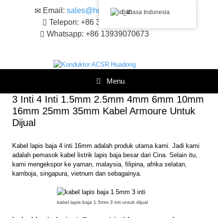
Loncat
Email:
sales@huadongacsr.com
Bahasa Indonesia
ke
Telepon: +86 371-86230866
konten
Whatsapp: +86 13939070673
Menu
3 Inti 4 Inti 1.5mm 2.5mm 4mm 6mm 10mm
16mm 25mm 35mm Kabel Armoure Untuk
Dijual
Kabel lapis baja 4 inti 16mm adalah produk utama kami. Jadi kami
adalah pemasok kabel listrik lapis baja besar dari Cina. Selain itu,
kami mengekspor ke yaman, malaysia, filipina, afrika selatan,
kamboja, singapura, vietnum dan sebagainya.
kabel lapis baja 1.5mm 3 inti untuk dijual