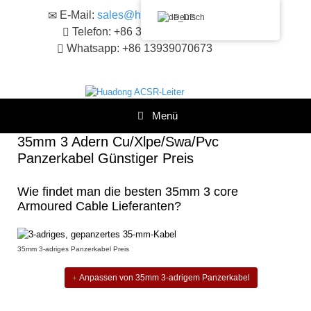
Zum
E-Mail:
sales@huadongacsr.com
Deutsch
Inhalt
Telefon: +86 371-86230866
springen
Whatsapp: +86 13939070673
Menü
35mm 3 Adern Cu/xlpe/swa/pvc
Panzerkabel Günstiger Preis
Wie findet man die besten 35mm 3 core
Armoured Cable Lieferanten?
35mm 3-adriges Panzerkabel Preis
Anpassen von 35mm 3-adrigem Panzerkabel