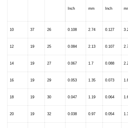
Inch
mm
Inch
m
10
37
26
0.108
2.74
0.127
3.
12
19
25
0.084
2.13
0.107
2.
14
19
27
0.067
1.7
0.088
2.
16
19
29
0.053
1.35
0.073
1.
18
19
30
0.047
1.19
0.064
1.
20
19
32
0.038
0.97
0.054
1.