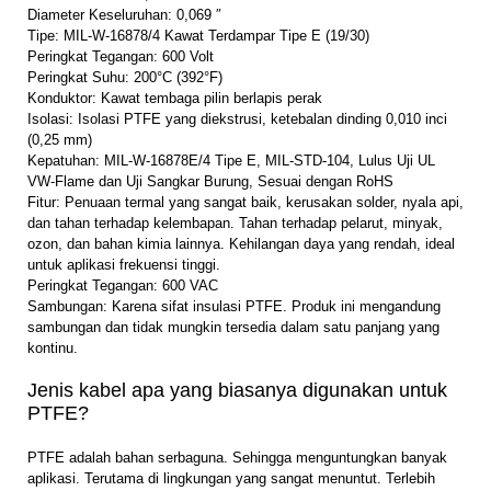
Diameter Keseluruhan: 0,069 ″
Tipe: MIL-W-16878/4 Kawat Terdampar Tipe E (19/30)
Peringkat Tegangan: 600 Volt
Peringkat Suhu: 200°C (392°F)
Konduktor: Kawat tembaga pilin berlapis perak
Isolasi: Isolasi PTFE yang diekstrusi, ketebalan dinding 0,010 inci
(0,25 mm)
Kepatuhan: MIL-W-16878E/4 Tipe E, MIL-STD-104, Lulus Uji UL
VW-Flame dan Uji Sangkar Burung, Sesuai dengan RoHS
Fitur: Penuaan termal yang sangat baik, kerusakan solder, nyala api,
dan tahan terhadap kelembapan. Tahan terhadap pelarut, minyak,
ozon, dan bahan kimia lainnya. Kehilangan daya yang rendah, ideal
untuk aplikasi frekuensi tinggi.
Peringkat Tegangan: 600 VAC
Sambungan: Karena sifat insulasi PTFE. Produk ini mengandung
sambungan dan tidak mungkin tersedia dalam satu panjang yang
kontinu.
Jenis kabel apa yang biasanya digunakan untuk
PTFE?
PTFE adalah bahan serbaguna. Sehingga menguntungkan banyak
aplikasi. Terutama di lingkungan yang sangat menuntut. Terlebih