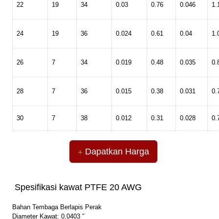
22
19
34
0.03
0.76
0.046
1.
24
19
36
0.024
0.61
0.04
1.
26
7
34
0.019
0.48
0.035
0.
28
7
36
0.015
0.38
0.031
0.
30
7
38
0.012
0.31
0.028
0.
Dapatkan Harga
Spesifikasi kawat PTFE 20 AWG
Bahan Tembaga Berlapis Perak
Diameter Kawat: 0,0403 ″