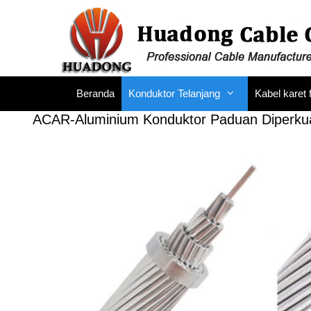
Loncat
ke
konten
Beranda
Konduktor Telanjang
Kabel karet 
ACAR-Aluminium Konduktor Paduan Diperku