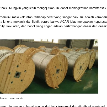
baik. Mungkin yang lebih mengejutkan, ini dapat meningkatkan karakteristik l
emiliki rasio kekuatan terhadap berat yang sangat baik. Ini adalah karakteri
a kinerja mekanik dan listrik berarti bahwa ACAR jelas merupakan keputusan
ty, kekuatan, dan bobot yang ringan adalah pertimbangan dasar dari desain
dengan harga pabrik
yak digunakan sebagai bagian dari jalur transmisi dan distribusi overhead.