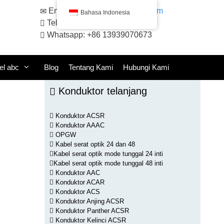
Email:
sales@huadongacsr.com
Bahasa Indonesia
Telepon: +86 371-86230866
Whatsapp: +86 13939070673
el abc
Blog
Tentang Kami
Hubungi Kami
Konduktor telanjang
Konduktor ACSR
Konduktor AAAC
OPGW
Kabel serat optik 24 dan 48
Kabel serat optik mode tunggal 24 inti
Kabel serat optik mode tunggal 48 inti
Konduktor AAC
Konduktor ACAR
Konduktor ACS
Konduktor Anjing ACSR
Konduktor Panther ACSR
Konduktor Kelinci ACSR