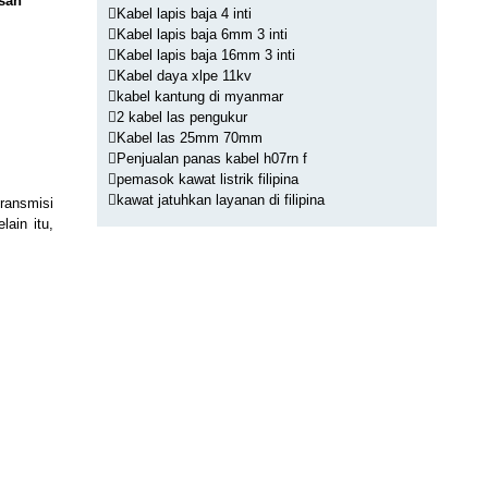
esan
Kabel lapis baja 4 inti
Kabel lapis baja 6mm 3 inti
Kabel lapis baja 16mm 3 inti
Kabel daya xlpe 11kv
kabel kantung di myanmar
2 kabel las pengukur
Kabel las 25mm 70mm
Penjualan panas kabel h07rn f
pemasok kawat listrik filipina
kawat jatuhkan layanan di filipina
ransmisi
lain itu,