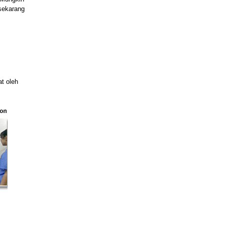
sekarang
at oleh