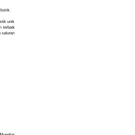
istrik.
stik unik
 terbaik
 saluran
 Mungkin