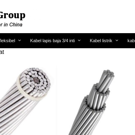
fleksibel
Kabel lapis baja 3/4 inti
Kabel listrik
kab
at