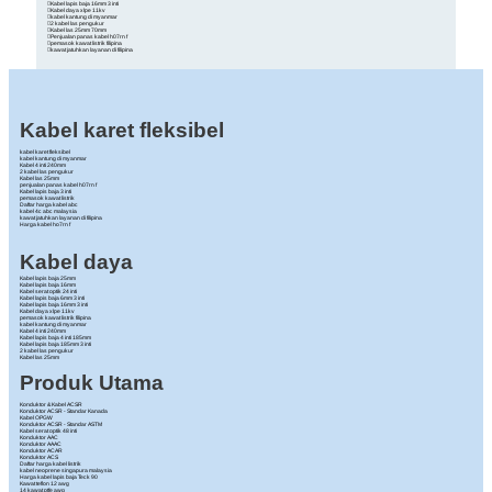
Kabel lapis baja 16mm 3 inti
Kabel daya xlpe 11kv
kabel kantung di myanmar
2 kabel las pengukur
Kabel las 25mm 70mm
Penjualan panas kabel h07rn f
pemasok kawat listrik filipina
kawat jatuhkan layanan di filipina
Kabel karet fleksibel
kabel karet fleksibel
kabel kantung di myanmar
Kabel 4 inti 240mm
2 kabel las pengukur
Kabel las 25mm
penjualan panas kabel h07rn f
Kabel lapis baja 3 inti
pemasok kawat listrik
Daftar harga kabel abc
kabel 4c abc malaysia
kawat jatuhkan layanan di filipina
Harga kabel ho7rn f
Kabel daya
Kabel lapis baja 25mm
Kabel lapis baja 16mm
Kabel serat optik 24 inti
Kabel lapis baja 6mm 3 inti
Kabel lapis baja 16mm 3 inti
Kabel daya xlpe 11kv
pemasok kawat listrik filipina
kabel kantung di myanmar
Kabel 4 inti 240mm
Kabel lapis baja 4 inti 185mm
Kabel lapis baja 185mm 3 inti
2 kabel las pengukur
Kabel las 25mm
Produk Utama
Konduktor & Kabel ACSR
Konduktor ACSR - Standar Kanada
Kabel OPGW
Konduktor ACSR - Standar ASTM
Kabel serat optik 48 inti
Konduktor AAC
Konduktor AAAC
Konduktor ACAR
Konduktor ACS
Daftar harga kabel listrik
kabel neoprene singapura malaysia
Harga kabel lapis baja Teck 90
Kawat teflon 12 awg
14 kawat ptfe awg