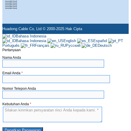
Kawat ptfe 22awg
Kawat ptfe 16awg
Kawat ptfe 18awg
Kawat ptfe 20awg
Kawat ptfe 30awg
Huadong Cable Co, Ltd © 2000-2025 Hak Cipta
Bahasa Indonesia
Bahasa Indonesia
English
Español
Português
Français
Русский
Deutsch
Pertanyaan
Nama Anda
Email Anda
*
Nomor Telepon Anda
Kebutuhan Anda
*