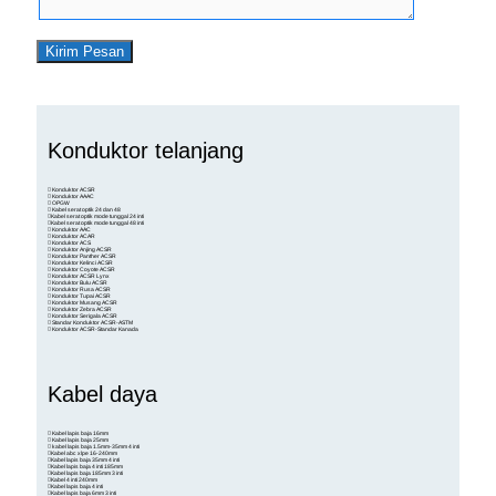
Konduktor telanjang
Konduktor ACSR
Konduktor AAAC
OPGW
Kabel serat optik 24 dan 48
Kabel serat optik mode tunggal 24 inti
Kabel serat optik mode tunggal 48 inti
Konduktor AAC
Konduktor ACAR
Konduktor ACS
Konduktor Anjing ACSR
Konduktor Panther ACSR
Konduktor Kelinci ACSR
Konduktor Coyote ACSR
Konduktor ACSR Lynx
Konduktor Bulu ACSR
Konduktor Rusa ACSR
Konduktor Tupai ACSR
Konduktor Musang ACSR
Konduktor Zebra ACSR
Konduktor Serigala ACSR
Standar Konduktor ACSR-ASTM
Konduktor ACSR-Standar Kanada
Kabel daya
Kabel lapis baja 16mm
Kabel lapis baja 25mm
kabel lapis baja 1.5mm-35mm 4 inti
Kabel abc xlpe 16-240mm
Kabel lapis baja 35mm 4 inti
Kabel lapis baja 4 inti 185mm
Kabel lapis baja 185mm 3 inti
Kabel 4 inti 240mm
Kabel lapis baja 4 inti
Kabel lapis baja 6mm 3 inti