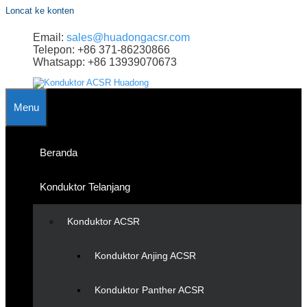
Loncat ke konten
Email:
sales@huadongacsr.com
Telepon: +86 371-86230866
Whatsapp: +86 13939070673
Menu
Beranda
Konduktor Telanjang
Konduktor ACSR
Konduktor Anjing ACSR
Konduktor Panther ACSR