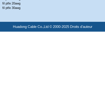
fil ptfe 20awg
fil ptfe 30awg
Huadong Cable Co.,Ltd © 2000-2025 Droits d'auteur