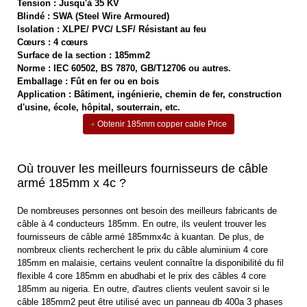
Tension : Jusqu'à 35 KV
Blindé : SWA (Steel Wire Armoured)
Isolation : XLPE/ PVC/ LSF/ Résistant au feu
Cœurs : 4 cœurs
Surface de la section : 185mm2
Norme : IEC 60502, BS 7870, GB/T12706 ou autres.
Emballage : Fût en fer ou en bois
Application : Bâtiment, ingénierie, chemin de fer, construction
d'usine, école, hôpital, souterrain, etc.
Obtenir 185mm copper cable Price
Où trouver les meilleurs fournisseurs de câble
armé 185mm x 4c ?
De nombreuses personnes ont besoin des meilleurs fabricants de
câble à 4 conducteurs 185mm. En outre, ils veulent trouver les
fournisseurs de câble armé 185mmx4c à kuantan. De plus, de
nombreux clients recherchent le prix du câble aluminium 4 core
185mm en malaisie, certains veulent connaître la disponibilité du fil
flexible 4 core 185mm en abudhabi et le prix des câbles 4 core
185mm au nigeria. En outre, d'autres clients veulent savoir si le
câble 185mm2 peut être utilisé avec un panneau db 400a 3 phases