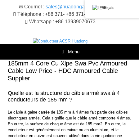
Skip
Courriel :
sales@huadongacsr.com
Français
to
Téléphone : +86 371- +86 371-86230866
content
Whatsapp : +86 13939070673
Menu
185mm 4 Core Cu Xlpe Swa Pvc Armoured
Cable Low Price - HDC Armoured Cable
Supplier
Quelle est la structure du câble armé swa à 4
conducteurs de 185 mm ?
Le câble à gaine carrée de 185 mm à 4 âmes fait partie des câbles
électriques armés. Cela signifie que le câble armé comporte 4 âmes.
En outre, la surface de chaque âme est de 185 mm2. En outre, le
conducteur est généralement en cuivre ou en aluminium, et le
conducteur en cuivre est souvent utilisé dans la vie quotidienne.