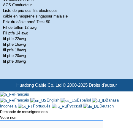
ACS Conducteur
Liste de prix des fils électriques
câble en néoprène singapour malaisie
Prix du câble armé Teck 90
Fil de téflon 12 awg
Fil ptfe 14 awg
fil ptfe 22awg
fil ptfe 16awg
fil ptfe 18awg
fil ptfe 20awg
fil ptfe 30awg
Huadong Cable Co.,Ltd © 2000-2025 Droits d'auteur
Français
Français
English
Español
Bahasa
Indonesia
Português
Русский
Deutsch
Demande de renseignements
Votre nom