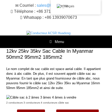
Skip
Courriel :
sales@huadongacsr.com
Français
to
Téléphone : +86 371- +86 371-86230866
content
Whatsapp : +86 13939070673
Menu
12kv 25kv 35kv Sac Cable In Myanmar
50mm2 95mm2 185mm2
Le nom complet de sac cable est space aerial cable. Il appartient
donc à abc cable. De plus, il est souvent appelé câble sac au
Myanmar. En tant que plus grand fournisseur de câble abc, nous
pouvons fournir le câble sac 12kv 25kv 35kv au Myanmar 16mm
50mm 95mm 185mm2 et ainsi de suite.
2 conducteurs 3 conducteurs 4 conducteurs câble sac