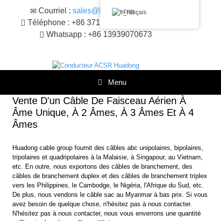
Skip
Courriel :
sales@huadongacsr.com
Français
to
Téléphone : +86 371- +86 371-86230866
content
Whatsapp : +86 13939070673
Menu
Vente D'un Câble De Faisceau Aérien À
Âme Unique, À 2 Âmes, À 3 Âmes Et À 4
Âmes
Huadong cable group fournit des câbles abc unipolaires, bipolaires,
tripolaires et quadripolaires à la Malaisie, à Singapour, au Vietnam,
etc. En outre, nous exportons des câbles de branchement, des
câbles de branchement duplex et des câbles de branchement triplex
vers les Philippines, le Cambodge, le Nigéria, l'Afrique du Sud, etc.
De plus, nous vendons le câble sac au Myanmar à bas prix. Si vous
avez besoin de quelque chose, n'hésitez pas à nous contacter.
N'hésitez pas à nous contacter, nous vous enverrons une quantité