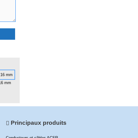
 16 mm
Principaux produits
Conducteurs et câbles ACSR