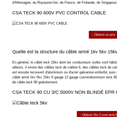
d'Allemagne, du Royaume-Uni, de France, de Finlande, de Singapour, 
CSA TECK 90 600V PVC CONTROL CABLE
Obtenir un prix
Quelle est la structure du câble armé 1kv 5kv 15k
En général, le câble teck 15kv dont les conducteurs isolés sont fabriq
ailleurs, il existe des câbles teck de calibre 6, des câbles teck de c
est ensuite recouvert d'aluminium ou d'acier galvanisé emboîté, puis d
câble armé 1kv 5kv 15kv 6 gauge 12 gauge cuivre/aluminium teck 90.
de câble teck 90 gratuitement.
CSA TECK 90 CU 3/C 5000V NON BLINDÉ EP
Obtenir 5kv 3 core teck 