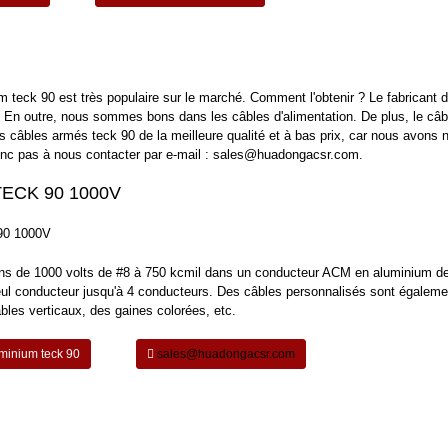
 teck 90 est très populaire sur le marché. Comment l'obtenir ? Le fabricant 
 En outre, nous sommes bons dans les câbles d'alimentation. De plus, le câb
s câbles armés teck 90 de la meilleure qualité et à bas prix, car nous avons n
donc pas à nous contacter par e-mail : sales@huadongacsr.com.
ECK 90 1000V
ions de 1000 volts de #8 à 750 kcmil dans un conducteur ACM en aluminium de
seul conducteur jusqu'à 4 conducteurs. Des câbles personnalisés sont égaleme
es verticaux, des gaines colorées, etc.
uminium teck 90
sales@huadongacsr.com