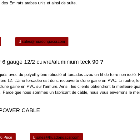
des Emirats arabes unis et ainsi de suite.
sales@huadongacsr.com
v 6 gauge 12/2 cuivre/aluminium teck 90 ?
ués avec du polyéthylène réticulé et torsadés avec un fil de terre non isolé. 
alibre 12. L'âme torsadée est donc recouverte d'une gaine en PVC. En outre, le
'une gaine en PVC sur l'armure. Ainsi, les clients obtiendront la meilleure qua
 Parce que nous sommes un fabricant de câble, nous vous enverrons le meill
R POWER CABLE
90 Price
sales@huadongacsr.com