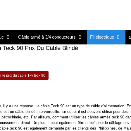
uc
Câble armé à 3/4 conducteurs
Fil électrique
a
 Teck 90 Prix Du Câble Blindé
 le prix du câble 1kv teck 90
il y a une réponse. Le câble Teck 90 est un type de câble d'alimentation. En 
est un câble blindé interverrouillé. En outre, il est souvent utilisé pour des
la pétrochimie, etc. Par ailleurs, comment utiliser les câbles armés teck 90 da
fouissement direct. De plus, il peut également être utilisé pour le câblage ouve
câble teck 90 est également demandé par les clients des Philippines, de Mala