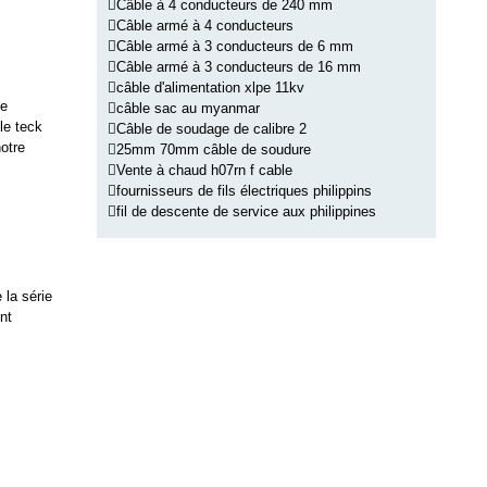
Câble à 4 conducteurs de 240 mm
Câble armé à 4 conducteurs
Câble armé à 3 conducteurs de 6 mm
Câble armé à 3 conducteurs de 16 mm
câble d'alimentation xlpe 11kv
de
câble sac au myanmar
le teck
Câble de soudage de calibre 2
otre
25mm 70mm câble de soudure
Vente à chaud h07rn f cable
fournisseurs de fils électriques philippins
fil de descente de service aux philippines
 la série
nt