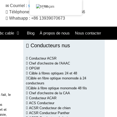
Courriel :
sales@huadongacsr.com
Français
Téléphone : +86 371- +86 371-86230866
Whatsapp : +86 13939070673
bc cable
Blog
À propos de nous
Nous contacter
Conducteurs nus
Conducteur ACSR
Chef d'orchestre de l'AAAC
OPGW
Câble à fibres optiques 24 et 48
Câble en fibre optique monomode à 24
conducteurs
Câble à fibre optique monomode 48 fils
Chef d'orchestre de la CAA
fait, le
Conducteur ACAR
ACS Conducteur
ns
ACSR Conducteur de chien
rt et
ACSR Conducteur Panther
isie,