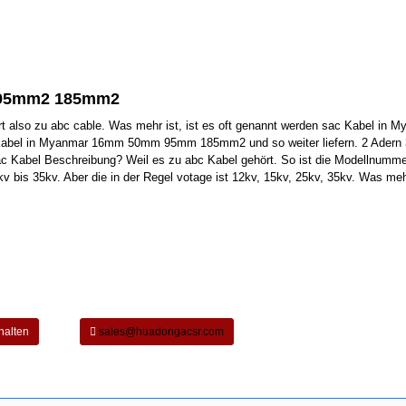
2 95mm2 185mm2
rt also zu abc cable. Was mehr ist, ist es oft genannt werden sac Kabel in M
c Kabel in Myanmar 16mm 50mm 95mm 185mm2 und so weiter liefern. 2 Adern 
c Kabel Beschreibung? Weil es zu abc Kabel gehört. So ist die Modellnumm
bis 35kv. Aber die in der Regel votage ist 12kv, 15kv, 25kv, 35kv. Was mehr
halten
sales@huadongacsr.com