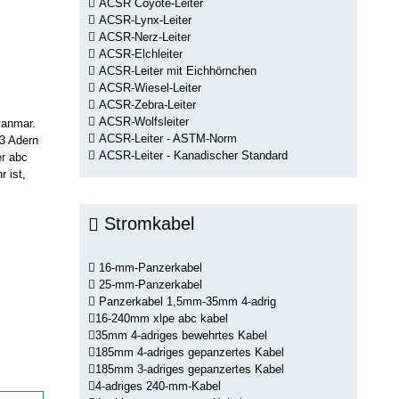
ACSR Coyote-Leiter
ACSR-Lynx-Leiter
ACSR-Nerz-Leiter
ACSR-Elchleiter
ACSR-Leiter mit Eichhörnchen
ACSR-Wiesel-Leiter
ACSR-Zebra-Leiter
ACSR-Wolfsleiter
yanmar.
ACSR-Leiter - ASTM-Norm
3 Adern
ACSR-Leiter - Kanadischer Standard
er abc
 ist,
Stromkabel
16-mm-Panzerkabel
25-mm-Panzerkabel
Panzerkabel 1,5mm-35mm 4-adrig
16-240mm xlpe abc kabel
35mm 4-adriges bewehrtes Kabel
185mm 4-adriges gepanzertes Kabel
185mm 3-adriges gepanzertes Kabel
4-adriges 240-mm-Kabel