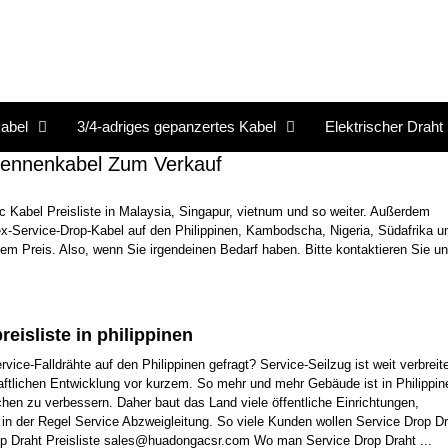
abel
3/4-adriges gepanzertes Kabel
Elektrischer Draht
ntennenkabel Zum Verkauf
 Kabel Preisliste in Malaysia, Singapur, vietnum und so weiter. Außerdem
lex-Service-Drop-Kabel auf den Philippinen, Kambodscha, Nigeria, Südafrika u
em Preis. Also, wenn Sie irgendeinen Bedarf haben. Bitte kontaktieren Sie uns
eisliste in philippinen
ice-Falldrähte auf den Philippinen gefragt? Service-Seilzug ist weit verbreite
haftlichen Entwicklung vor kurzem. So mehr und mehr Gebäude ist in Philippin
hen zu verbessern. Daher baut das Land viele öffentliche Einrichtungen,
in der Regel Service Abzweigleitung. So viele Kunden wollen Service Drop Dr
Drop Draht Preisliste sales@huadongacsr.com Wo man Service Drop Draht ...