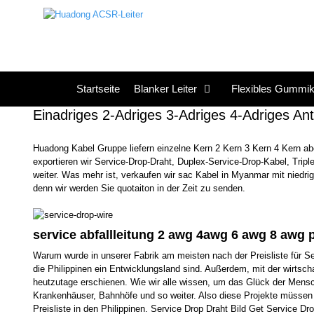
Zum
Inhalt
springen
Startseite
Blanker Leiter
Flexibles Gummik
Einadriges 2-Adriges 3-Adriges 4-Adriges A
Huadong Kabel Gruppe liefern einzelne Kern 2 Kern 3 Kern 4 Kern abc
exportieren wir Service-Drop-Draht, Duplex-Service-Drop-Kabel, Trip
weiter. Was mehr ist, verkaufen wir sac Kabel in Myanmar mit niedrig
denn wir werden Sie quotaiton in der Zeit zu senden.
service abfallleitung 2 awg 4awg 6 awg 8 awg pr
Warum wurde in unserer Fabrik am meisten nach der Preisliste für Serv
die Philippinen ein Entwicklungsland sind. Außerdem, mit der wirtsc
heutzutage erschienen. Wie wir alle wissen, um das Glück der Mensc
Krankenhäuser, Bahnhöfe und so weiter. Also diese Projekte müssen 
Preisliste in den Philippinen. Service Drop Draht Bild Get Service 