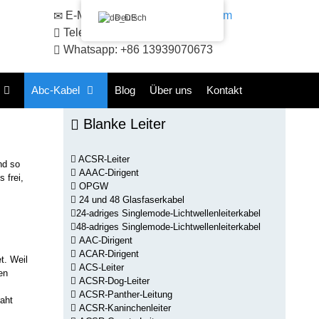
E-Mail:
sales@huadongacsr.com
Deutsch
Telefon: +86 371-86230866
Whatsapp: +86 13939070673
Abc-Kabel
Blog
Über uns
Kontakt
Blanke Leiter
ACSR-Leiter
nd so
AAAC-Dirigent
 frei,
OPGW
24 und 48 Glasfaserkabel
24-adriges Singlemode-Lichtwellenleiterkabel
48-adriges Singlemode-Lichtwellenleiterkabel
AAC-Dirigent
ACAR-Dirigent
t. Weil
ACS-Leiter
en
ACSR-Dog-Leiter
ACSR-Panther-Leitung
aht
ACSR-Kaninchenleiter