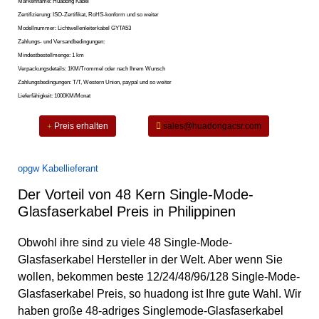
Markenname: Huadong Kabel
Zertifizierung: ISO-Zertifikat, RoHS-konform und so weiter
Modellnummer: Lichtwellenleiterkabel GYTA53
Zahlungs- und Versandbedingungen:
Mindestbestellmenge: 1 km
Verpackungsdetails: 1KM/Trommel oder nach Ihrem Wunsch
Zahlungsbedingungen: T/T, Western Union, paypal und so weiter
Lieferfähigkeit: 1000KM/Monat
Preis erhalten
sales@huadongacsr.com
opgw Kabellieferant
Der Vorteil von 48 Kern Single-Mode-
Glasfaserkabel Preis in Philippinen
Obwohl ihre sind zu viele 48 Single-Mode-
Glasfaserkabel Hersteller in der Welt. Aber wenn Sie
wollen, bekommen beste 12/24/48/96/128 Single-Mode-
Glasfaserkabel Preis, so huadong ist Ihre gute Wahl. Wir
haben große
48-adriges Singlemode-Glasfaserkabel