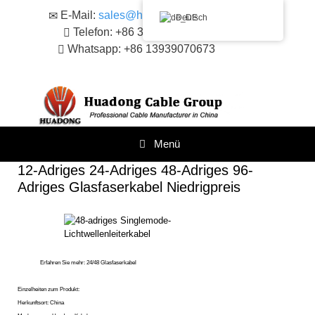
Zum
E-Mail:
sales@huadongacsr.com
Deutsch
Inhalt
Telefon: +86 371-86230866
springen
Whatsapp: +86 13939070673
Menü
12-Adriges 24-Adriges 48-Adriges 96-
Adriges Glasfaserkabel Niedrigpreis
Erfahren Sie mehr:
24/48 Glasfaserkabel
Einzelheiten zum Produkt:
Herkunftsort: China