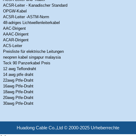
ACSR-Leiter - Kanadischer Standard
OPGW-Kabel
ACSR-Leiter -ASTM-Norm
48-adriges Lichtwellenleiterkabel
AAC-Dirigent
AAAC-Dirigent
ACAR-Dirigent
ACS-Leiter
Preisliste für elektrische Leitungen
neopren kabel singapur malaysia
Teck 90 Panzerkabel Preis
12 awg Teflondraht
14 awg ptfe draht
22awg Ptfe-Draht
16awg Ptfe-Draht
18awg Ptfe-Draht
20awg Ptfe-Draht
30awg Ptfe-Draht
Huadong Cable Co.,Ltd © 2000-2025 Urheberrechte