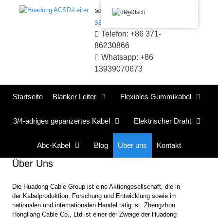
Zum
E-Mail:
Deutsch
Inhalt
sales@huadongacsr.com
springen
Telefon: +86 371-
86230866
Whatsapp: +86
13939070673
Startseite
Blanker Leiter
Flexibles Gummikabel
3/4-adriges gepanzertes Kabel
Elektrischer Draht
Abc-Kabel
Blog
Über uns
Kontakt
Über Uns
Die Huadong Cable Group ist eine Aktiengesellschaft, die in
der Kabelproduktion, Forschung und Entwicklung sowie im
nationalen und internationalen Handel tätig ist. Zhengzhou
Hongliang Cable Co., Ltd ist einer der Zweige der Huadong