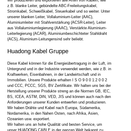
Wir produzieren und exportieren alle Arten von Kabeln, wie
z.B. blanke Leiter, gebündelte ABC-Freileitungskabel,
Stromkabel, Schweißkabel, Steuerkabel und so weiter. Unter
unserer blanken Leiter,
Vollaluminium-Leiter (AAC)
,
Aluminiumleiter mit Stahlverstärkung (ACSR-Leiter)
,
Leiter
aus Vollaluminiumlegierung (AAAC)
,
Verstärkte Aluminium-
Leiterlegierung (ACAR)
,
Aluminiumbeschichteter Stahldraht
(ACS)
,
Aluminium-Leitungen
sind sehr beliebt.
Huadong Kabel Gruppe
Diese Kabel können für die Energieübertragung in der Luft, im
Untergrund und in der Industrie verwendet werden, wie z.B. in
Kraftwerken, Eisenbahnen, in der Landwirtschaft und in
Immobilien. Unsere Produkte erhalten I S O 9 0 0 1:2 0 0 2
und CCC, PCCC, SGS, BV Zertifikate. Wir halten uns bei der
Herstellung unserer Produkte streng an die Normen GB, IEC,
BS, ICEA, ASTM, DIN, VED, JIS und können auch nach den
Anforderungen unserer Kunden entwerfen und produzieren.
Wir haben Drähte und Kabel nach Europa, Südamerika,
Nordamerika, in den Nahen Osten, nach Afrika, Asien,
Ozeanien usw. exportiert.
Wir halten uns an hohe Qualität und besten Service, um
unser HUADONG CABLE in der ganzen Welt bekannt zu