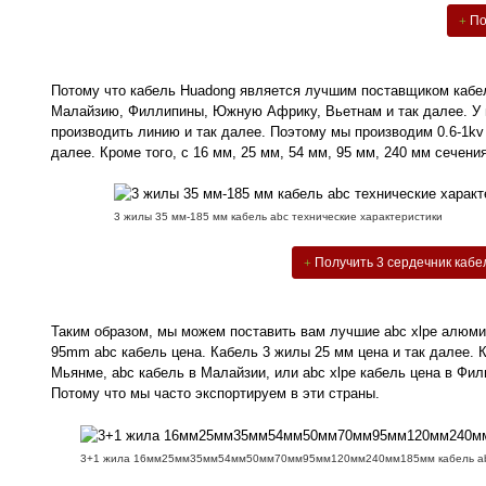
По
Потому что кабель Huadong является лучшим поставщиком кабеля
Малайзию, Филлипины, Южную Африку, Вьетнам и так далее. У н
производить линию и так далее. Поэтому мы производим 0.6-1kv
далее. Кроме того, с 16 мм, 25 мм, 54 мм, 95 мм, 240 мм сечения
3 жилы 35 мм-185 мм кабель abc технические характеристики
Получить 3 сердечник кабе
Таким образом, мы можем поставить вам лучшие abc xlpe алюмини
95mm abc кабель цена.
Кабель 3 жилы 25 мм цена
и так далее. 
Мьянме, abc кабель в Малайзии, или abc xlpe кабель цена в Фи
Потому что мы часто экспортируем в эти страны.
3+1 жила 16мм25мм35мм54мм50мм70мм95мм120мм240мм185мм кабель a