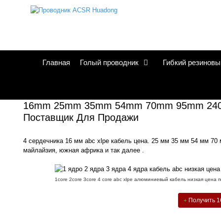
Перейти
к
содержанию
Главная
Голый проводник
Гибкий резиновы
16mm 25mm 35mm 54mm 70mm 95mm 240mm
Поставщик Для Продажи
4 сердечника 16 мм abc xlpe кабель цена. 25 мм 35 мм 54 мм 7
майлайзия, южная африка и так далее .
1core 2core 3core 4 core abc xlpe алюминиевый кабель низкая цена 
Получить 16