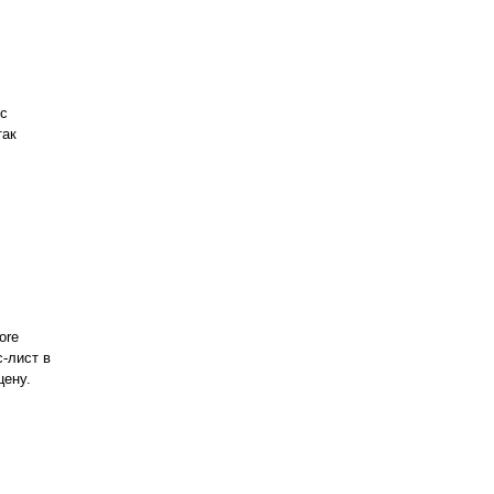
bc
так
ore
с-лист в
цену.