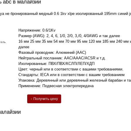
ь abc в малайзии
nya не бронированный медный 0.6 1kv xlpe изолированный 195mm синий j
Напряжение: 0.6/1Kv
Размер (AWG): 2, 4, 6, 1/0, 2/0, 3,/0, 4/0AWG и так далее
16 мм 25 мм 35 мм 54 мм 70 мм 95 мм 120 мм 185 мм 240 мм и
тель
далее
Фазовый проводник: Алюминий (AAC)
Нейтральный посланник: AAC/AAAC/ACSR и т.д.
Изолированные: ПВХ/ПВХ/КСЛП/ЛЕП/ХДП
Цвет: черный или в соответствии с вашими требованиями.
Стандарты: IECA или в соответствии с вашим требованием
Упаковка: Деревянный или деревянный железный барабан и та
Применение: Подвесная электропередача
Получить цену
малайзии