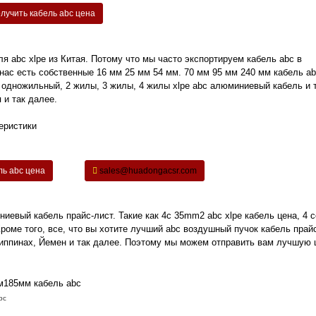
лучить кабель abc цена
 abc xlpe из Китая. Потому что мы часто экспортируем кабель abc в
ас есть собственные 16 мм 25 мм 54 мм. 70 мм 95 мм 240 мм кабель a
 одножильный, 2 жилы, 3 жилы, 4 жилы xlpe abc алюминиевый кабель и 
 и так далее.
ль abc цена
sales@huadongacsr.com
евый кабель прайс-лист. Такие как 4c 35mm2 abc xlpe кабель цена, 4 c
Кроме того, все, что вы хотите лучший abc воздушный пучок кабель прай
липпинах, Йемен и так далее. Поэтому мы можем отправить вам лучшую 
bc