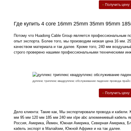
Получить цену
Где купить 4 core 16mm 25mm 35mm 95mm 185m
Потому что Huadong Cable Group является профессиональным пос
опыт экспорта. Более того, мы производим низкая цена 16 мм. 
качеством материала и так далее. Кроме того, 240 мм
воздушный
строго проверено нашими профессиональными техническими ин
дуплекс триплекс квадруплекс обслуживание падение провода прайс
Получить цену
Дело клиента: Такие как, Мы экспортировали провода и кабели. 
мм 95 мм 120 мм 185 мм 240 мм xlpe abc алюминиевый кабель яв
Россия, Америка, Йемен, Южная Америка, Северная Америка, Бли
кабель экспорт в Малайзии, Южной Африке и на так далее.