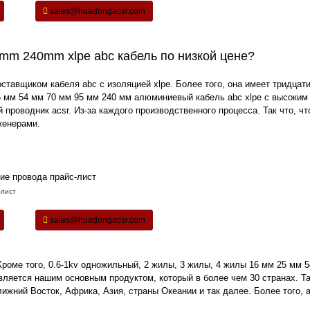
sales@huadongacsr.com
m 240mm xlpe abc кабель по низкой цене?
тавщиком кабеля abc с изоляцией xlpe. Более того, она имеет тридцат
25 мм 54 мм 70 мм 95 мм 240 мм алюминиевый кабель abc xlpe с высоким
 проводник acsr
. Из-за каждого производственного процесса. Так что, ч
женерами.
-лист
sales@huadongacsr.com
Кроме того, 0.6-1kv одножильный, 2 жилы, 3 жилы, 4 жилы 16 мм 25 мм 
ляется нашим основным продуктом, который в более чем 30 странах. Та
жний Восток, Африка, Азия, страны Океании и так далее. Более того, 