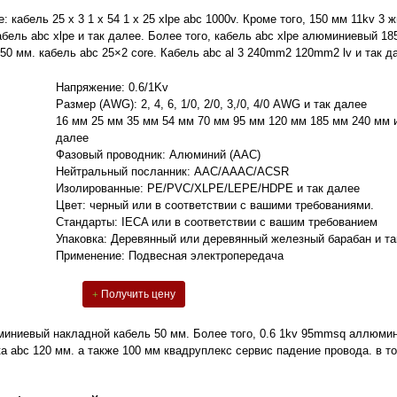
: кабель 25 x 3 1 x 54 1 x 25 xlpe abc 1000v. Кроме того, 150 мм 11kv 3 
абель abc xlpe и так далее. Более того, кабель abc xlpe алюминиевый 18
 50 мм. кабель abc 25×2 core. Кабель abc al 3 240mm2 120mm2 lv и так д
Напряжение: 0.6/1Kv
Размер (AWG): 2, 4, 6, 1/0, 2/0, 3,/0, 4/0 AWG и так далее
16 мм 25 мм 35 мм 54 мм 70 мм 95 мм 120 мм 185 мм 240 мм и
далее
Фазовый проводник: Алюминий (AAC)
Нейтральный посланник: AAC/AAAC/ACSR
Изолированные: PE/PVC/XLPE/LEPE/HDPE и так далее
Цвет: черный или в соответствии с вашими требованиями.
Стандарты: IECA или в соответствии с вашим требованием
Упаковка: Деревянный или деревянный железный барабан и та
Применение: Подвесная электропередача
Получить цену
миниевый накладной кабель 50 мм. Более того, 0.6 1kv 95mmsq аллюми
а abc 120 мм. а также 100 мм квадруплекс сервис падение провода. в т