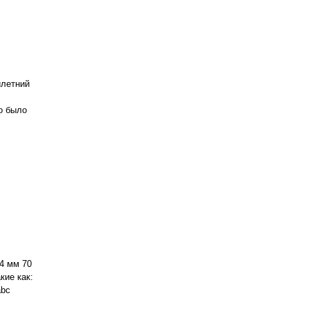
илетний
то было
54 мм 70
кие как:
abc