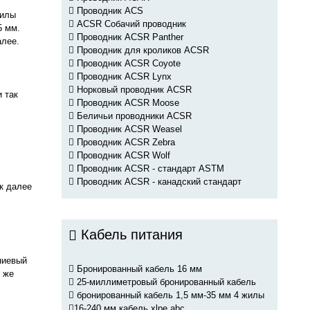
Проводник ACS
жилы
ACSR Собачий проводник
5 мм.
Проводник ACSR Panther
алее.
Проводник для кроликов ACSR
Проводник ACSR Coyote
Проводник ACSR Lynx
Норковый проводник ACSR
 так
Проводник ACSR Moose
Беличьи проводники ACSR
Проводник ACSR Weasel
Проводник ACSR Zebra
Проводник ACSR Wolf
Проводник ACSR - стандарт ASTM
Проводник ACSR - канадский стандарт
к далее
Кабель питания
ниевый
Бронированный кабель 16 мм
о же
25-миллиметровый бронированный кабель
бронированный кабель 1,5 мм-35 мм 4 жилы
16-240 мм кабель xlpe abc