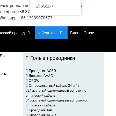
лектронная почта:
sales@huadongacsr.com
Русский
елефон: +86 371-86230866
hatsapp: +86 13939070673
ческий провод
кабель abc
Блог
О нас
ль
Голые проводники
Проводник ACSR
пины,
Дирижер AAAC
OPGW
Оптоволоконный кабель 24 и 48
24-жильный одномодовый волоконно-
оптический кабель
48-жильный одномодовый волоконно-
оптический кабель
Проводник AAC
Проводник ACAR