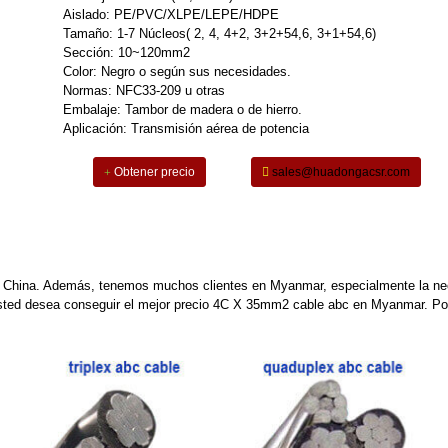
Aislado: PE/PVC/XLPE/LEPE/HDPE
Tamaño: 1-7 Núcleos( 2, 4, 4+2, 3+2+54,6, 3+1+54,6)
Sección: 10~120mm2
Color: Negro o según sus necesidades.
Normas: NFC33-209 u otras
Embalaje: Tambor de madera o de hierro.
Aplicación: Transmisión aérea de potencia
Obtener precio
sales@huadongacsr.com
de China. Además, tenemos muchos clientes en Myanmar, especialmente la n
usted desea conseguir el mejor precio 4C X 35mm2 cable abc en Myanmar. Por