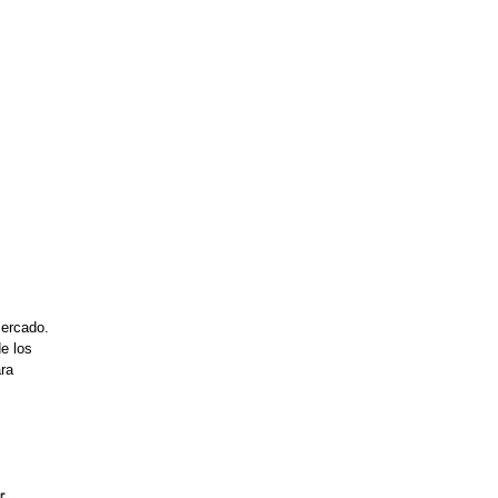
mercado.
e los
ara